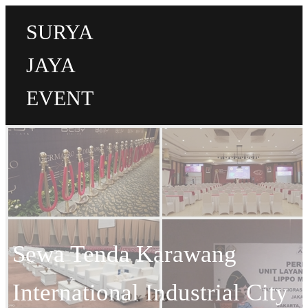
SURYA
JAYA
EVENT
Sewa Tenda Karawang
International Industrial City