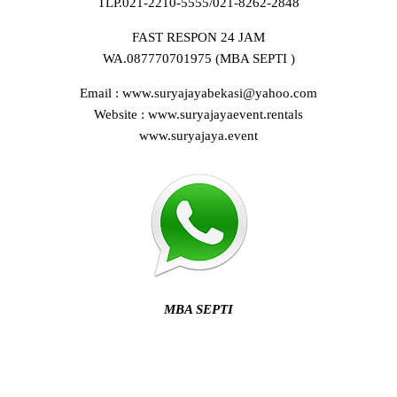
TLP.021-2210-5555/021-8262-2848
FAST RESPON 24 JAM
WA.087770701975 (MBA SEPTI )
Email : www.suryajayabekasi@yahoo.com
Website : www.suryajayaevent.rentals
www.suryajaya.event
MBA SEPTI