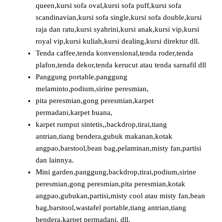
queen,kursi sofa oval,kursi sofa puff,kursi sofa
scandinavian,kursi sofa single,kursi sofa double,kursi
raja dan ratu,kursi syahrini,kursi anak,kursi vip,kursi
royal vip,kursi kuliah,kursi dealing,kursi direktur dll.
Tenda caffee,tenda konvensional,tenda roder,tenda
plafon,tenda dekor,tenda kerucut atau tenda sarnafil dll
Panggung portable,panggung
melaminto,podium,sirine peresmian,
pita peresmian,gong peresmian,karpet
permadani,karpet buana,
karpet rumput sintetis,,backdrop,tirai,tiang
antrian,tiang bendera,gubuk makanan,kotak
angpao,barstool,bean bag,pelaminan,misty fan,partisi
dan lainnya.
Mini garden,panggung,backdrop,tirai,podium,sirine
peresmian,gong peresmian,pita peresmian,kotak
angpao,gubukan,partisi,misty cool atau misty fan,bean
bag,barstool,wastafel portable,tiang antrian,tiang
bendera,karpet permadani, dll.