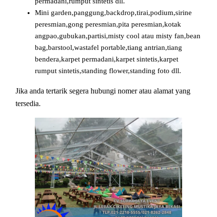
permadani,rumput sintetis dll.
Mini garden,panggung,backdrop,tirai,podium,sirine
peresmian,gong peresmian,pita peresmian,kotak
angpao,gubukan,partisi,misty cool atau misty fan,bean
bag,barstool,wastafel portable,tiang antrian,tiang
bendera,karpet permadani,karpet sintetis,karpet
rumput sintetis,standing flower,standing foto dll.
Jika anda tertarik segera hubungi nomer atau alamat yang
tersedia.