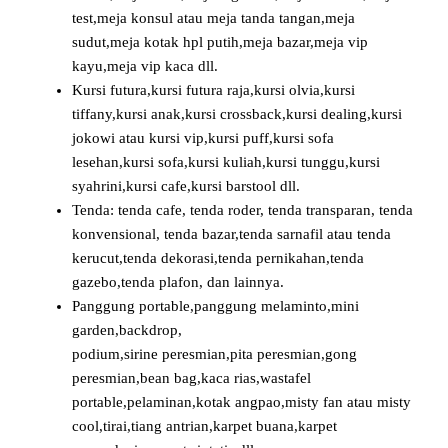
test,meja konsul atau meja tanda tangan,meja
sudut,meja kotak hpl putih,meja bazar,meja vip
kayu,meja vip kaca dll.
Kursi futura,kursi futura raja,kursi olvia,kursi
tiffany,kursi anak,kursi crossback,kursi dealing,kursi
jokowi atau kursi vip,kursi puff,kursi sofa
lesehan,kursi sofa,kursi kuliah,kursi tunggu,kursi
syahrini,kursi cafe,kursi barstool dll.
Tenda: tenda cafe, tenda roder, tenda transparan, tenda
konvensional, tenda bazar,tenda sarnafil atau tenda
kerucut,tenda dekorasi,tenda pernikahan,tenda
gazebo,tenda plafon, dan lainnya.
Panggung portable,panggung melaminto,mini
garden,backdrop,
podium,sirine peresmian,pita peresmian,gong
peresmian,bean bag,kaca rias,wastafel
portable,pelaminan,kotak angpao,misty fan atau misty
cool,tirai,tiang antrian,karpet buana,karpet