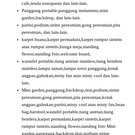
cafe,tenda transparan dan lain-lain.
Panggung portable,panggung melaminto,mini
garden,backdrop, dan lain-lain.
partisi,podium,sirine peresmian,gong peresmian,pita
peresmian, dan lain-lain.
karpet buana,karpet permadani,karpet rumput sintetis
atau rumput sintetis,bunga meja,standing
flower,standing foto,welcome board,
wastafel portable,tiang antrian stainless,tiang bendera
stainless,lampu taman,lampu sorot panggung,kotak
angpao,gubukan,misty fan atau misty cool dan lain-
lain.
Mini garden,panggung,backdrop,tirai,podium,sirine
peresmian,gong peresmian,pita peresmian,kotak
angpao,gubukan,partisi,misty cool atau misty fan,bean
bag,barstool,wastafel portable,tiang antrian,tiang
bendera,karpet permadani,karpet sintetis,karpet
rumput sintetis,standing flower,standing foto Mini
garden,panggung,backdrop,tirai,podium,sirine