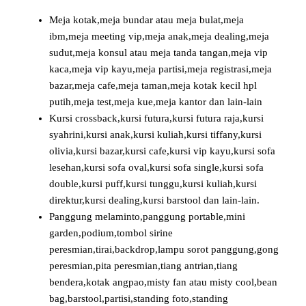
Meja kotak,meja bundar atau meja bulat,meja
ibm,meja meeting vip,meja anak,meja dealing,meja
sudut,meja konsul atau meja tanda tangan,meja vip
kaca,meja vip kayu,meja partisi,meja registrasi,meja
bazar,meja cafe,meja taman,meja kotak kecil hpl
putih,meja test,meja kue,meja kantor dan lain-lain
Kursi crossback,kursi futura,kursi futura raja,kursi
syahrini,kursi anak,kursi kuliah,kursi tiffany,kursi
olivia,kursi bazar,kursi cafe,kursi vip kayu,kursi sofa
lesehan,kursi sofa oval,kursi sofa single,kursi sofa
double,kursi puff,kursi tunggu,kursi kuliah,kursi
direktur,kursi dealing,kursi barstool dan lain-lain.
Panggung melaminto,panggung portable,mini
garden,podium,tombol sirine
peresmian,tirai,backdrop,lampu sorot panggung,gong
peresmian,pita peresmian,tiang antrian,tiang
bendera,kotak angpao,misty fan atau misty cool,bean
bag,barstool,partisi,standing foto,standing