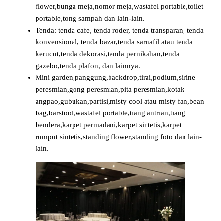
flower,bunga meja,nomor meja,wastafel portable,toilet
portable,tong sampah dan lain-lain.
Tenda: tenda cafe, tenda roder, tenda transparan, tenda
konvensional, tenda bazar,tenda sarnafil atau tenda
kerucut,tenda dekorasi,tenda pernikahan,tenda
gazebo,tenda plafon, dan lainnya.
Mini garden,panggung,backdrop,tirai,podium,sirine
peresmian,gong peresmian,pita peresmian,kotak
angpao,gubukan,partisi,misty cool atau misty fan,bean
bag,barstool,wastafel portable,tiang antrian,tiang
bendera,karpet permadani,karpet sintetis,karpet
rumput sintetis,standing flower,standing foto dan lain-
lain.