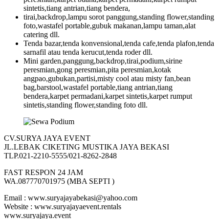
sintetis,tiang antrian,tiang bendera,
tirai,backdrop,lampu sorot panggung,standing flower,standing
foto,wastafel portable,gubuk makanan,lampu taman,alat
catering dll.
Tenda bazar,tenda konvensional,tenda cafe,tenda plafon,tenda
sarnafil atau tenda kerucut,tenda roder dll.
Mini garden,panggung,backdrop,tirai,podium,sirine
peresmian,gong peresmian,pita peresmian,kotak
angpao,gubukan,partisi,misty cool atau misty fan,bean
bag,barstool,wastafel portable,tiang antrian,tiang
bendera,karpet permadani,karpet sintetis,karpet rumput
sintetis,standing flower,standing foto dll.
CV.SURYA JAYA EVENT
JL.LEBAK CIKETING MUSTIKA JAYA BEKASI
TLP.021-2210-5555/021-8262-2848
FAST RESPON 24 JAM
WA.087770701975 (MBA SEPTI )
Email : www.suryajayabekasi@yahoo.com
Website : www.suryajayaevent.rentals
www.suryajaya.event