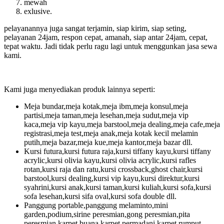
mewah
exlusive.
pelayanannya juga sangat terjamin, siap kirim, siap seting,
pelayanan 24jam, respon cepat, amanah, siap antar 24jam, cepat,
tepat waktu. Jadi tidak perlu ragu lagi untuk menggunkan jasa sewa
kami.
Kami juga menyediakan produk lainnya seperti:
Meja bundar,meja kotak,meja ibm,meja konsul,meja
partisi,meja taman,meja lesehan,meja sudut,meja vip
kaca,meja vip kayu,meja barstool,meja dealing,meja cafe,meja
registrasi,meja test,meja anak,meja kotak kecil melamin
putih,meja bazar,meja kue,meja kantor,meja bazar dll.
Kursi futura,kursi futura raja,kursi tiffany kayu,kursi tiffany
acrylic,kursi olivia kayu,kursi olivia acrylic,kursi rafles
rotan,kursi raja dan ratu,kursi crossback,ghost chair,kursi
barstool,kursi dealing,kursi vip kayu,kursi direktur,kursi
syahrini,kursi anak,kursi taman,kursi kuliah,kursi sofa,kursi
sofa lesehan,kursi sifa oval,kursi sofa double dll.
Panggung portable,panggung melaminto,mini
garden,podium,sirine peresmian,gong peresmian,pita
peresmian,karpet buana,karpet permadani,karpet rumput