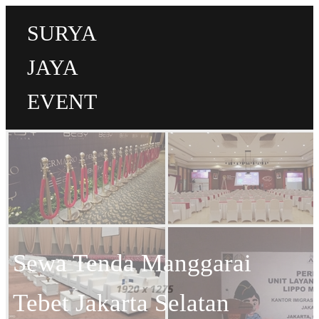
SURYA
JAYA
EVENT
Sewa Tenda Manggarai
Tebet Jakarta Selatan