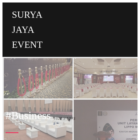
SURYA
JAYA
EVENT
#Business