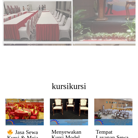
kursikursi
Menyewakan
Tempat
Jasa Sewa
Kursi Model
Layanan Sewa
Kursi & Meja