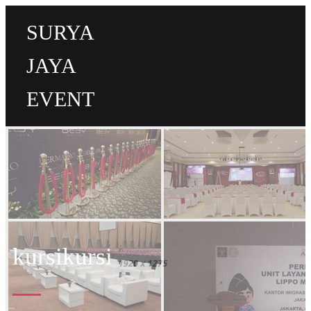
SURYA
JAYA
EVENT
kursikursi