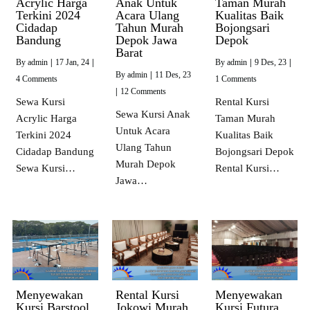
Acrylic Harga
Anak Untuk
Taman Murah
Terkini 2024
Acara Ulang
Kualitas Baik
Cidadap
Tahun Murah
Bojongsari
Bandung
Depok Jawa
Depok
Barat
By
admin
|
17
Jan, 24
|
By
admin
|
9
Des, 23
|
By
admin
|
11
Des, 23
4 Comments
1 Comments
|
12 Comments
Sewa Kursi
Rental Kursi
Sewa Kursi Anak
Acrylic Harga
Taman Murah
Untuk Acara
Terkini 2024
Kualitas Baik
Ulang Tahun
Cidadap Bandung
Bojongsari Depok
Murah Depok
Sewa Kursi…
Rental Kursi…
Jawa…
Menyewakan
Rental Kursi
Menyewakan
Kursi Barstool
Jokowi Murah
Kursi Futura