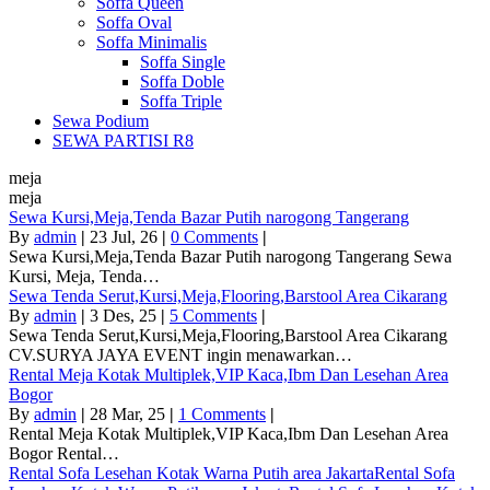
Soffa Queen
Soffa Oval
Soffa Minimalis
Soffa Single
Soffa Doble
Soffa Triple
Sewa Podium
SEWA PARTISI R8
meja
meja
Sewa Kursi,Meja,Tenda Bazar Putih narogong Tangerang
By
admin
|
23
Jul, 26
|
0 Comments
|
Sewa Kursi,Meja,Tenda Bazar Putih narogong Tangerang Sewa
Kursi, Meja, Tenda…
Sewa Tenda Serut,Kursi,Meja,Flooring,Barstool Area Cikarang
By
admin
|
3
Des, 25
|
5 Comments
|
Sewa Tenda Serut,Kursi,Meja,Flooring,Barstool Area Cikarang
CV.SURYA JAYA EVENT ingin menawarkan…
Rental Meja Kotak Multiplek,VIP Kaca,Ibm Dan Lesehan Area
Bogor
By
admin
|
28
Mar, 25
|
1 Comments
|
Rental Meja Kotak Multiplek,VIP Kaca,Ibm Dan Lesehan Area
Bogor Rental…
Rental Sofa Lesehan Kotak Warna Putih area JakartaRental Sofa