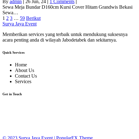
By
admin
|
26
Jun, 24
|
1 Comments
|
Sewa Meja Bundar D160cm Kursi Cover Hitam Grandwis Bekasi
Sewa…
1
2
3
…
59
Berikut
Surya Jaya Event
Memberikan services yang terbaik untuk mendukung suksesnya
acara penting anda di wilayah Jabodetabek dan sekitarnya.
Quick Services
Home
About Us
Contact Us
Services
Get in Touch
JL. Lebak Ciketing Mustikajaya Bekasi 17
HP. 0877-7070-1975
suryajayabekasi@yahoo.com
© 2023 Surya Jaya Event |
PopularFX Theme