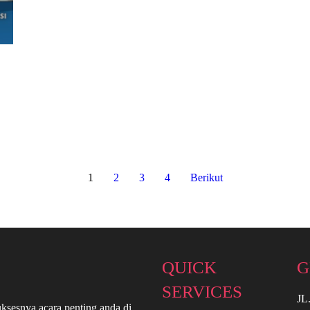
1
2
3
4
Berikut
QUICK
G
SERVICES
JL
ksesnya acara penting anda di