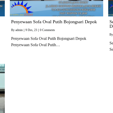
Penyewaan Sofa Oval Putih Bojongsari Depok
S
D
By
admin
|
9
Des, 23
|
0 Comments
B
Penyewaan Sofa Oval Putih Bojongsari Depok
S
Penyewaan Sofa Oval Putih…
S