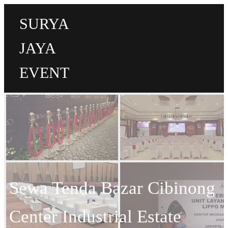
SURYA
JAYA
EVENT
Sewa Tenda Bazar Cibinong
Center Industrial Estate