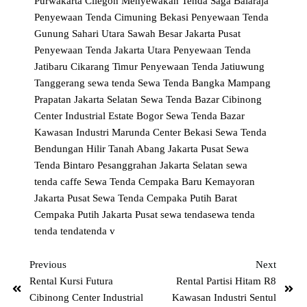
Purwakarta Cilegon
Menyewakan Tenda Saga Balaraja
Penyewaan Tenda Cimuning Bekasi
Penyewaan Tenda
Gunung Sahari Utara Sawah Besar Jakarta Pusat
Penyewaan Tenda Jakarta Utara
Penyewaan Tenda
Jatibaru Cikarang Timur
Penyewaan Tenda Jatiuwung
Tanggerang
sewa tenda
Sewa Tenda Bangka Mampang
Prapatan Jakarta Selatan
Sewa Tenda Bazar Cibinong
Center Industrial Estate Bogor
Sewa Tenda Bazar
Kawasan Industri Marunda Center Bekasi
Sewa Tenda
Bendungan Hilir Tanah Abang Jakarta Pusat
Sewa
Tenda Bintaro Pesanggrahan Jakarta Selatan
sewa
tenda caffe
Sewa Tenda Cempaka Baru Kemayoran
Jakarta Pusat
Sewa Tenda Cempaka Putih Barat
Cempaka Putih Jakarta Pusat
sewa tendasewa tenda
tenda
tendatenda
v
Previous
Next
Rental Kursi Futura
Rental Partisi Hitam R8
Cibinong Center Industrial
Kawasan Industri Sentul