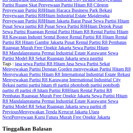
Partisi Ruang Skat
Penyewaan Partisi Hitam R8 Cilegon
Penyewaan Partisi R8Hitam Hacaca Business Park Bekasi
Penyewaan Partisi R8Hitam Industrial Estate Majalengka
Penyewaan Partisi R8Hitam Jakarta Barat
Pusat Sewa Partisi Hitam
Pusat Sewa partisi R8
Pusat Sewa Partisi R8Hitam Depok
Pusat
Sewa Partisi Ruangan
Rental Partisi Hitam R8
Rental Partisi Hitam
R8 Kawasan Industri Sentul Bogor
Rental Partisi R8 Hitam
Rental
Partisi R8 Hitam Gambir Jakarta Pusat
Rental Partisi R8 Pembatas
Ruangan Murah Free Ongkir Jakarta
Sewa Partisi Hitam
R8 Mandalapratama Permai Industrial Estate Karawang
Sewa
Partisi Model R8 Sekat Ruangan Jakarta
sewa pasrtisi
Tags :
jasa sewa Partisi R8 Hitam
Jasa Sewa Partisi Sekat
Menyewakan Partisi Dengan Gorden
menyewakan Partisi Hitam R8
Menyewakan Partisi Hitam R8 International Industrial Estate Bekasi
Menyewakan Partisi R8 Karawang International Industrial City
Bekasi
partisi
partisi hitam r8
partisi photoboth
partisi potoboth
partisi r8
partisi r8 hitam
Partisi R8Hitam
Rental Partisi R8
Pembatas Ruangan Murah Free Ongkir Jakarta
Sewa Partisi Hitam
R8 Mandalapratama Permai Industrial Estate Karawang
Sewa
Partisi Model R8 Sekat Ruangan Jakarta
sewa partisi r8
Previous
Menyewakan Tenda Kerucut Jakarta Utara
Next
Penyewaan Kursi Futura Murah Free Ongkir Jakarta
Tinggalkan Balasan