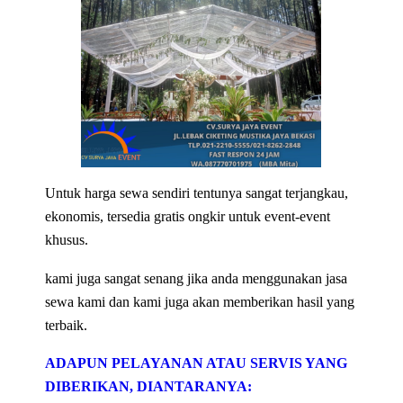
Untuk harga sewa sendiri tentunya sangat terjangkau,
ekonomis, tersedia gratis ongkir untuk event-event
khusus.
kami juga sangat senang jika anda menggunakan jasa
sewa kami dan kami juga akan memberikan hasil yang
terbaik.
ADAPUN PELAYANAN ATAU SERVIS YANG
DIBERIKAN, DIANTARANYA: