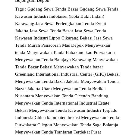
Bojongsari Depok
Tags :
Gudang Sewa Tenda Bazar
Gudang Sewa Tenda
Kawasan Industri Indotaisei (Kota Bukit Indah)
Karawang
Jasa Sewa Perlengkapan Tenda Event
Jakarta
Jasa Sewa Tenda Bazar
Jasa Sewa Tenda
Kawasan Industri Lippo Cikarang Bekasi
Jasa Sewa
Tenda Murah Panacoran Mas Depok
Menyewakan
tenda
Menyewakan Tenda Babakancikao Purwakarta
Menyewakan Tenda Batujaya Karawang
Menyewakan
Tenda Bazar Bekasi
Menyewakan Tenda bazar
Greenland International Industrial Center (GIIC) Bekasi
Menyewakan Tenda Bazar Jakarta
Menyewakan Tenda
Bazar Jakarta Utara
Menyewakan Tenda Berikat
Nusantara
Menyewakan Tenda Cicendo Bandung
Menyewakan Tenda International Industrial Estate
Bekasi
Menyewakan Tenda Kawasan Industri Terpadu
Indonesia China kabupaten bekasi
Menyewakan Tenda
Purwakarta Cilegon
Menyewakan Tenda Saga Balaraja
Menyewakan Tenda Tranfaran Terdekat Pusat