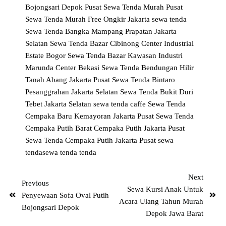
Bojongsari Depok
Pusat Sewa Tenda Murah
Pusat
Sewa Tenda Murah Free Ongkir Jakarta
sewa tenda
Sewa Tenda Bangka Mampang Prapatan Jakarta
Selatan
Sewa Tenda Bazar Cibinong Center Industrial
Estate Bogor
Sewa Tenda Bazar Kawasan Industri
Marunda Center Bekasi
Sewa Tenda Bendungan Hilir
Tanah Abang Jakarta Pusat
Sewa Tenda Bintaro
Pesanggrahan Jakarta Selatan
Sewa Tenda Bukit Duri
Tebet Jakarta Selatan
sewa tenda caffe
Sewa Tenda
Cempaka Baru Kemayoran Jakarta Pusat
Sewa Tenda
Cempaka Putih Barat Cempaka Putih Jakarta Pusat
Sewa Tenda Cempaka Putih Jakarta Pusat
sewa
tendasewa tenda
tenda
Next
Previous
Sewa Kursi Anak Untuk
Penyewaan Sofa Oval Putih
Acara Ulang Tahun Murah
Bojongsari Depok
Depok Jawa Barat