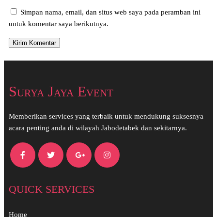
Simpan nama, email, dan situs web saya pada peramban ini
untuk komentar saya berikutnya.
Surya Jaya Event
Memberikan services yang terbaik untuk mendukung suksesnya
acara penting anda di wilayah Jabodetabek dan sekitarnya.
QUICK SERVICES
Home