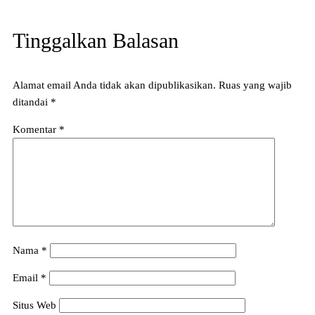
Tinggalkan Balasan
Alamat email Anda tidak akan dipublikasikan.
Ruas yang wajib
ditandai
*
Komentar
*
Nama
*
Email
*
Situs Web