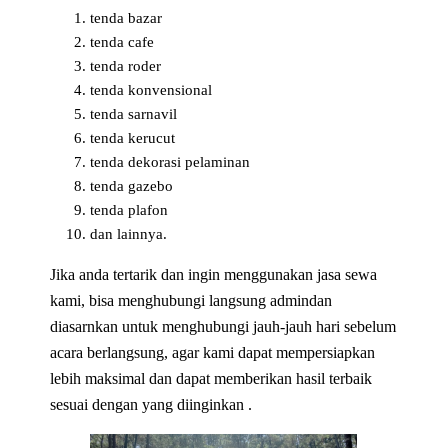
tenda bazar
tenda cafe
tenda roder
tenda konvensional
tenda sarnavil
tenda kerucut
tenda dekorasi pelaminan
tenda gazebo
tenda plafon
dan lainnya.
Jika anda tertarik dan ingin menggunakan jasa sewa
kami, bisa menghubungi langsung admindan
diasarnkan untuk menghubungi jauh-jauh hari sebelum
acara berlangsung, agar kami dapat mempersiapkan
lebih maksimal dan dapat memberikan hasil terbaik
sesuai dengan yang diinginkan .