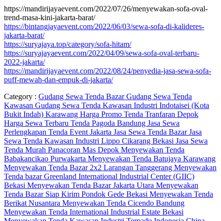
https://mandirijayaevent.com/2022/07/26/menyewakan-sofa-oval-
trend-masa-kini-jakarta-barat/
https://bintangjayaevent.com/2022/06/03/sewa-sofa-di-kalideres-
jakarta-barat/
https://suryajaya.top/category/sofa-hitam/
https://suryajayaevent.com/2022/04/09/sewa-sofa-oval-terbaru-
2022-jakarta/
https://mandirijayaevent.com/2022/08/24/penyedia-jasa-sewa-sofa-
puff-mewah-dan-empuk-di-jakarta/
Category :
Gudang Sewa Tenda Bazar
Gudang Sewa Tenda
Kawasan
Gudang Sewa Tenda Kawasan Industri Indotaisei (Kota
Bukit Indah) Karawang
Harga Promo Tenda Tranfaran Depok
Harga Sewa Terbaru Tenda Pagoda Bandung
Jasa Sewa
Perlengkapan Tenda Event Jakarta
Jasa Sewa Tenda Bazar
Jasa
Sewa Tenda Kawasan Industri Lippo Cikarang Bekasi
Jasa Sewa
Tenda Murah Panacoran Mas Depok
Menyewakan Tenda
Babakancikao Purwakarta
Menyewakan Tenda Batujaya Karawang
Menyewakan Tenda Bazar 2x2 Larangan Tanggerang
Menyewakan
Tenda bazar Greenland International Industrial Center (GIIC)
Bekasi
Menyewakan Tenda Bazar Jakarta Utara
Menyewakan
Tenda Bazar Siap Kirim Pondok Gede Bekasi
Menyewakan Tenda
Berikat Nusantara
Menyewakan Tenda Cicendo Bandung
Menyewakan Tenda International Industrial Estate Bekasi
Menyewakan Tenda Kawasan Industri Terpadu Indonesia China