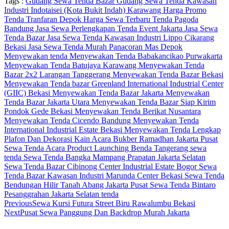
Tags :
Gudang Sewa Tenda Bazar
Gudang Sewa Tenda Kawasan
Industri Indotaisei (Kota Bukit Indah) Karawang
Harga Promo
Tenda Tranfaran Depok
Harga Sewa Terbaru Tenda Pagoda
Bandung
Jasa Sewa Perlengkapan Tenda Event Jakarta
Jasa Sewa
Tenda Bazar
Jasa Sewa Tenda Kawasan Industri Lippo Cikarang
Bekasi
Jasa Sewa Tenda Murah Panacoran Mas Depok
Menyewakan tenda
Menyewakan Tenda Babakancikao Purwakarta
Menyewakan Tenda Batujaya Karawang
Menyewakan Tenda
Bazar 2x2 Larangan Tanggerang
Menyewakan Tenda Bazar Bekasi
Menyewakan Tenda bazar Greenland International Industrial Center
(GIIC) Bekasi
Menyewakan Tenda Bazar Jakarta
Menyewakan
Tenda Bazar Jakarta Utara
Menyewakan Tenda Bazar Siap Kirim
Pondok Gede Bekasi
Menyewakan Tenda Berikat Nusantara
Menyewakan Tenda Cicendo Bandung
Menyewakan Tenda
International Industrial Estate Bekasi
Menyewakan Tenda Lengkap
Plafon Dan Dekorasi Kain Acara Bukber Ramadhan Jakarta
Pusat
Sewa Tenda Acara Product Launching Benda Tangerang
sewa
tenda
Sewa Tenda Bangka Mampang Prapatan Jakarta Selatan
Sewa Tenda Bazar Cibinong Center Industrial Estate Bogor
Sewa
Tenda Bazar Kawasan Industri Marunda Center Bekasi
Sewa Tenda
Bendungan Hilir Tanah Abang Jakarta Pusat
Sewa Tenda Bintaro
Pesanggrahan Jakarta Selatan
tenda
Previous
Sewa Kursi Futura Street Biru Rawalumbu Bekasi
Next
Pusat Sewa Panggung Dan Backdrop Murah Jakarta