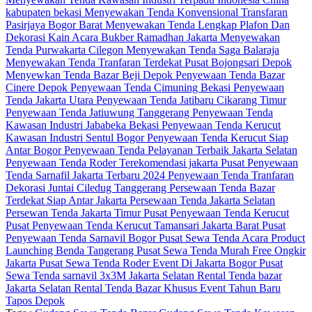
kabupaten bekasi
Menyewakan Tenda Konvensional Transfaran
Pasirjaya Bogor Barat
Menyewakan Tenda Lengkap Plafon Dan
Dekorasi Kain Acara Bukber Ramadhan Jakarta
Menyewakan
Tenda Purwakarta Cilegon
Menyewakan Tenda Saga Balaraja
Menyewakan Tenda Tranfaran Terdekat Pusat Bojongsari Depok
Menyewkan Tenda Bazar Beji Depok
Penyewaan Tenda Bazar
Cinere Depok
Penyewaan Tenda Cimuning Bekasi
Penyewaan
Tenda Jakarta Utara
Penyewaan Tenda Jatibaru Cikarang Timur
Penyewaan Tenda Jatiuwung Tanggerang
Penyewaan Tenda
Kawasan Industri Jababeka Bekasi
Penyewaan Tenda Kerucut
Kawasan Industri Sentul Bogor
Penyewaan Tenda Kerucut Siap
Antar Bogor
Penyewaan Tenda Pelayanan Terbaik Jakarta Selatan
Penyewaan Tenda Roder Terekomendasi jakarta Pusat
Penyewaan
Tenda Sarnafil Jakarta Terbaru 2024
Penyewaan Tenda Tranfaran
Dekorasi Juntai Ciledug Tanggerang
Persewaan Tenda Bazar
Terdekat Siap Antar Jakarta
Persewaan Tenda Jakarta Selatan
Persewan Tenda Jakarta Timur
Pusat Penyewaan Tenda Kerucut
Pusat Penyewaan Tenda Kerucut Tamansari Jakarta Barat
Pusat
Penyewaan Tenda Sarnavil Bogor
Pusat Sewa Tenda Acara Product
Launching Benda Tangerang
Pusat Sewa Tenda Murah Free Ongkir
Jakarta
Pusat Sewa Tenda Roder Event Di Jakarta Bogor
Pusat
Sewa Tenda sarnavil 3x3M Jakarta Selatan
Rental Tenda bazar
Jakarta Selatan
Rental Tenda Bazar Khusus Event Tahun Baru
Tapos Depok