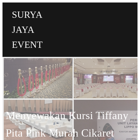
SURYA
JAYA
EVENT
Menyewakan Kursi Tiffany
Pita Pink Murah Cikaret