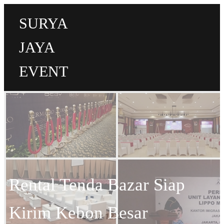
SURYA
JAYA
EVENT
Rental Tenda Bazar Siap
Kirim Kebon Besar