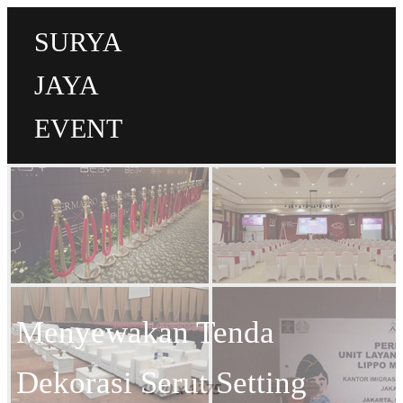
SURYA
JAYA
EVENT
Menyewakan Tenda
Dekorasi Serut Setting