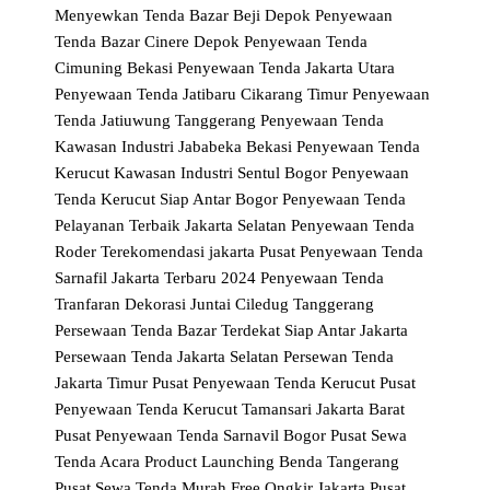
Menyewkan Tenda Bazar Beji Depok
Penyewaan
Tenda Bazar Cinere Depok
Penyewaan Tenda
Cimuning Bekasi
Penyewaan Tenda Jakarta Utara
Penyewaan Tenda Jatibaru Cikarang Timur
Penyewaan
Tenda Jatiuwung Tanggerang
Penyewaan Tenda
Kawasan Industri Jababeka Bekasi
Penyewaan Tenda
Kerucut Kawasan Industri Sentul Bogor
Penyewaan
Tenda Kerucut Siap Antar Bogor
Penyewaan Tenda
Pelayanan Terbaik Jakarta Selatan
Penyewaan Tenda
Roder Terekomendasi jakarta Pusat
Penyewaan Tenda
Sarnafil Jakarta Terbaru 2024
Penyewaan Tenda
Tranfaran Dekorasi Juntai Ciledug Tanggerang
Persewaan Tenda Bazar Terdekat Siap Antar Jakarta
Persewaan Tenda Jakarta Selatan
Persewan Tenda
Jakarta Timur
Pusat Penyewaan Tenda Kerucut
Pusat
Penyewaan Tenda Kerucut Tamansari Jakarta Barat
Pusat Penyewaan Tenda Sarnavil Bogor
Pusat Sewa
Tenda Acara Product Launching Benda Tangerang
Pusat Sewa Tenda Murah Free Ongkir Jakarta
Pusat