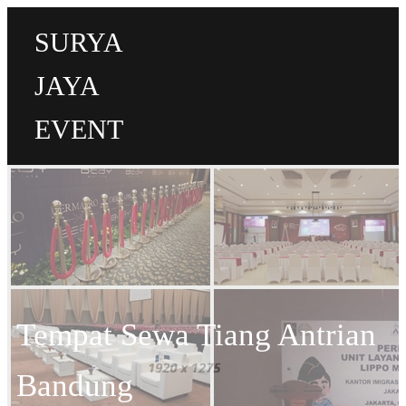
SURYA
JAYA
EVENT
Tempat Sewa Tiang Antrian
Bandung