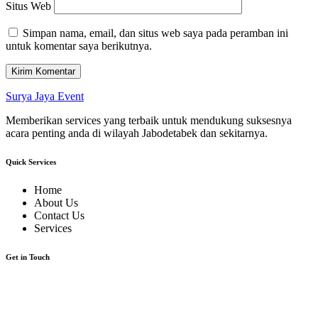
Situs Web
Simpan nama, email, dan situs web saya pada peramban ini
untuk komentar saya berikutnya.
Surya Jaya Event
Memberikan services yang terbaik untuk mendukung suksesnya
acara penting anda di wilayah Jabodetabek dan sekitarnya.
Quick Services
Home
About Us
Contact Us
Services
Get in Touch
JL. Lebak Ciketing Mustikajaya Bekasi 17
HP. 0877-7070-1975