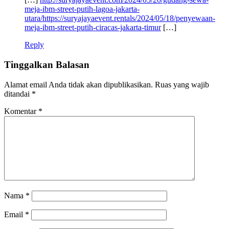
meja-ibm-street-putih-lagoa-jakarta-
utara/https://suryajayaevent.rentals/2024/05/18/penyewaan-
meja-ibm-street-putih-ciracas-jakarta-timur
[…]
Reply
Tinggalkan Balasan
Alamat email Anda tidak akan dipublikasikan.
Ruas yang wajib
ditandai
*
Komentar
*
Nama
*
Email
*