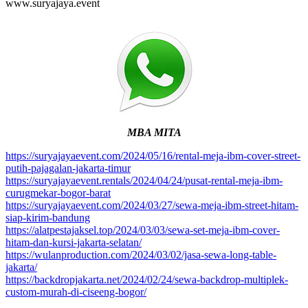
www.suryajaya.event
MBA MITA
https://suryajayaevent.com/2024/05/16/rental-meja-ibm-cover-street-
putih-pajagalan-jakarta-timur
https://suryajayaevent.rentals/2024/04/24/pusat-rental-meja-ibm-
curugmekar-bogor-barat
https://suryajayaevent.com/2024/03/27/sewa-meja-ibm-street-hitam-
siap-kirim-bandung
https://alatpestajaksel.top/2024/03/03/sewa-set-meja-ibm-cover-
hitam-dan-kursi-jakarta-selatan/
https://wulanproduction.com/2024/03/02/jasa-sewa-long-table-
jakarta/
https://backdropjakarta.net/2024/02/24/sewa-backdrop-multiplek-
custom-murah-di-ciseeng-bogor/