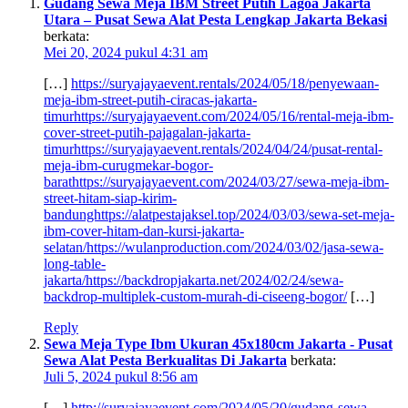
Gudang Sewa Meja IBM Street Putih Lagoa Jakarta
Utara – Pusat Sewa Alat Pesta Lengkap Jakarta Bekasi
berkata:
Mei 20, 2024 pukul 4:31 am
[…]
https://suryajayaevent.rentals/2024/05/18/penyewaan-
meja-ibm-street-putih-ciracas-jakarta-
timurhttps://suryajayaevent.com/2024/05/16/rental-meja-ibm-
cover-street-putih-pajagalan-jakarta-
timurhttps://suryajayaevent.rentals/2024/04/24/pusat-rental-
meja-ibm-curugmekar-bogor-
barathttps://suryajayaevent.com/2024/03/27/sewa-meja-ibm-
street-hitam-siap-kirim-
bandunghttps://alatpestajaksel.top/2024/03/03/sewa-set-meja-
ibm-cover-hitam-dan-kursi-jakarta-
selatan/https://wulanproduction.com/2024/03/02/jasa-sewa-
long-table-
jakarta/https://backdropjakarta.net/2024/02/24/sewa-
backdrop-multiplek-custom-murah-di-ciseeng-bogor/
[…]
Reply
Sewa Meja Type Ibm Ukuran 45x180cm Jakarta - Pusat
Sewa Alat Pesta Berkualitas Di Jakarta
berkata:
Juli 5, 2024 pukul 8:56 am
[…]
http://suryajayaevent.com/2024/05/20/gudang-sewa-