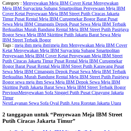
Category :
Menyewakan Meja IBM Cover Ketat
Menyewakan
Meja IBM Suryacipta Subang Smartpolitan
Penyewaan Meja IBM
Cover Ketat
Penyewaan Meja IBM Street Putih Ciracas Jakarta
Timur
Pusat Rental Meja IBM Curugmekar Bogor Barat
Pusat
Sewa Meja IBM Cimanggis Depok
Pusat Sewa Meja IBM Terbaik
Berkualitas Murah Bandung
Rental Meja IBM Street Putih Pasirjaya
Bogor
Sewa Meja IBM Skiriting Putih Jakarta Barat
Sewa Meja
IBM Street Terbaik Bogor
Tags :
meja ibm
meja ibm\meja ibm
Menyewakan Meja IBM Cover
Ketat
Menyewakan Meja IBM Suryacipta Subang Smartpolitan
Penyewaan Meja IBM Cover Ketat
Penyewaan Meja IBM Street
Putih Ciracas Jakarta Timur
Pusat Rental Meja IBM Curugmekar
Bogor Barat
Pusat Rental Meja IBM Street Putih Karawang
Pusat
Sewa Meja IBM Cimanggis Depok
Pusat Sewa Meja IBM Terbaik
Berkualitas Murah Bandung
Rental Meja IBM Street Putih Pasirjaya
Bogor
sewa meja ibm
Sewa Meja IBM Depok
Sewa Meja IBM
Skiriting Putih Jakarta Barat
Sewa Meja IBM Street Terbaik Bogor
Previous
Menyewakan Sofa Singgel Putih Pusat Cipayung Jakarta
Timur
Next
Layanan Sewa Sofa Oval Putih Area Rorotan Jakarta Utara
2 tanggapan untuk “Penyewaan Meja IBM Street
Putih Ciracas Jakarta Timur”