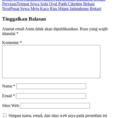
Previous
Tempat Sewa Sofa Oval Putih Ciketing Bekasi
Next
Pusat Sewa Meja Kaca Rias Hitam Jatimakmur Bekasi
Tinggalkan Balasan
Alamat email Anda tidak akan dipublikasikan.
Ruas yang wajib
ditandai
*
Komentar
*
Nama
*
Email
*
Situs Web
Simpan nama, email, dan situs web saya pada peramban ini