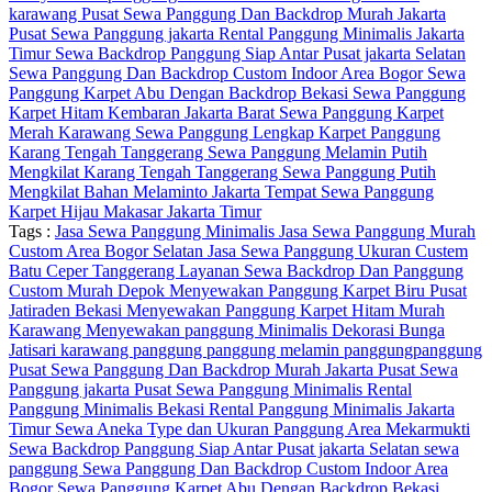
karawang
Pusat Sewa Panggung Dan Backdrop Murah Jakarta
Pusat Sewa Panggung jakarta
Rental Panggung Minimalis Jakarta
Timur
Sewa Backdrop Panggung Siap Antar Pusat jakarta Selatan
Sewa Panggung Dan Backdrop Custom Indoor Area Bogor
Sewa
Panggung Karpet Abu Dengan Backdrop Bekasi
Sewa Panggung
Karpet Hitam Kembaran Jakarta Barat
Sewa Panggung Karpet
Merah Karawang
Sewa Panggung Lengkap Karpet Panggung
Karang Tengah Tanggerang
Sewa Panggung Melamin Putih
Mengkilat Karang Tengah Tanggerang
Sewa Panggung Putih
Mengkilat Bahan Melaminto Jakarta
Tempat Sewa Panggung
Karpet Hijau Makasar Jakarta Timur
Tags :
Jasa Sewa Panggung Minimalis
Jasa Sewa Panggung Murah
Custom Area Bogor Selatan
Jasa Sewa Panggung Ukuran Custem
Batu Ceper Tanggerang
Layanan Sewa Backdrop Dan Panggung
Custom Murah Depok
Menyewakan Panggung Karpet Biru Pusat
Jatiraden Bekasi
Menyewakan Panggung Karpet Hitam Murah
Karawang
Menyewakan panggung Minimalis Dekorasi Bunga
Jatisari karawang
panggung
panggung melamin
panggungpanggung
Pusat Sewa Panggung Dan Backdrop Murah Jakarta
Pusat Sewa
Panggung jakarta
Pusat Sewa Panggung Minimalis
Rental
Panggung Minimalis Bekasi
Rental Panggung Minimalis Jakarta
Timur
Sewa Aneka Type dan Ukuran Panggung Area Mekarmukti
Sewa Backdrop Panggung Siap Antar Pusat jakarta Selatan
sewa
panggung
Sewa Panggung Dan Backdrop Custom Indoor Area
Bogor
Sewa Panggung Karpet Abu Dengan Backdrop Bekasi