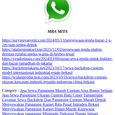
MBA MITA
https://suryajayaevent.com/2024/05/13/penyewaan-tenda-bazar-2-x-
2m-siap-seting-depok
https://alatpestajaksel.top/2023/12/02/persewaan-tenda-plafon-
dengan-rumbai-aneka-warna-di-brebes-tegal/
https://vendorinaja.com/2024/03/06/pusat-sewa-tenda-untuk-bukber-
dan-bazar-ramadhan-di-jakarta/
https://backdropjakarta.net/2023/10/17/sewa-backdrop-custom-
model-internasional-industrial-estate-bekasi/
https://wulanproduction.com/2023/10/16/sewa-backdrop-custom-
ukuran-kawasan-indusrti-terpadu-indonesia-china-bekasi/
Category :
Jasa Sewa Panggung Murah Custom Area Bogor Selatan
Jasa Sewa Panggung Ukuran Custem Batu Ceper Tanggerang
Layanan Sewa Backdrop Dan Panggung Custom Murah Depok
Menyewakan Panggung Karpet Biru Pusat Jatiraden Bekasi
Menyewakan Panggung Karpet Hitam Murah Karawang
Menyewakan panggung Minimalis Dekorasi Bunga Jatisari