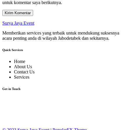
untuk komentar saya berikutnya.
Surya Jaya Event
Memberikan services yang terbaik untuk mendukung suksesnya
acara penting anda di wilayah Jabodetabek dan sekitarnya.
Quick Services
Home
About Us
Contact Us
Services
Get in Touch
JL. Lebak Ciketing Mustikajaya Bekasi 17
HP. 0877-7070-1975
suryajayabekasi@yahoo.com
© 2023 Surya Jaya Event |
PopularFX Theme