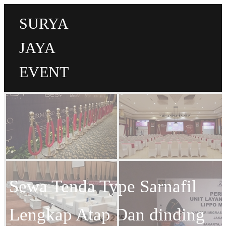
SURYA
JAYA
EVENT
Sewa Tenda Type Sarnafil
Lengkap Atap Dan dinding