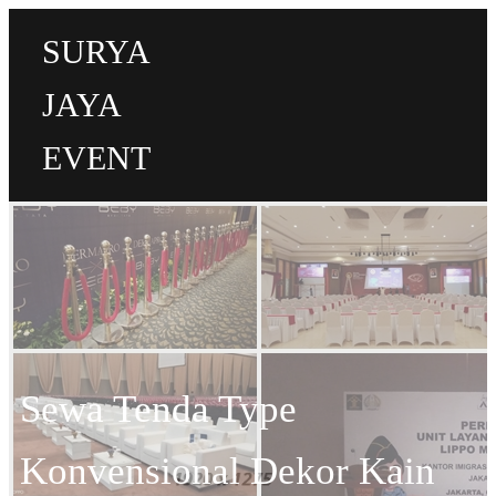
SURYA
JAYA
EVENT
Sewa Tenda Type
Konvensional Dekor Kain