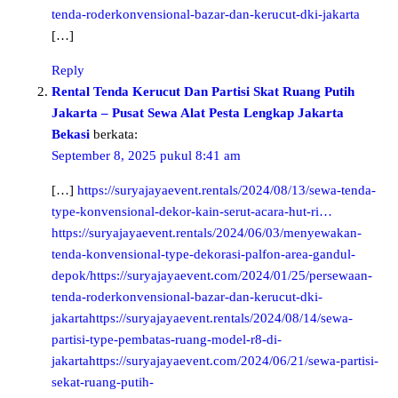
tenda-roderkonvensional-bazar-dan-kerucut-dki-jakarta
[…]
Reply
Rental Tenda Kerucut Dan Partisi Skat Ruang Putih
Jakarta – Pusat Sewa Alat Pesta Lengkap Jakarta
Bekasi
berkata:
September 8, 2025 pukul 8:41 am
[…]
https://suryajayaevent.rentals/2024/08/13/sewa-tenda-
type-konvensional-dekor-kain-serut-acara-hut-ri…
https://suryajayaevent.rentals/2024/06/03/menyewakan-
tenda-konvensional-type-dekorasi-palfon-area-gandul-
depok/https://suryajayaevent.com/2024/01/25/persewaan-
tenda-roderkonvensional-bazar-dan-kerucut-dki-
jakartahttps://suryajayaevent.rentals/2024/08/14/sewa-
partisi-type-pembatas-ruang-model-r8-di-
jakartahttps://suryajayaevent.com/2024/06/21/sewa-partisi-
sekat-ruang-putih-