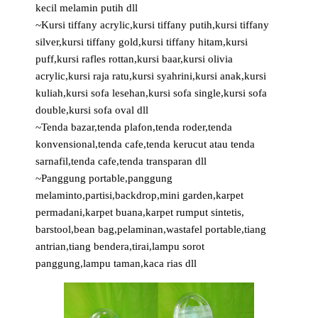
kecil melamin putih dll
~Kursi tiffany acrylic,kursi tiffany putih,kursi tiffany
silver,kursi tiffany gold,kursi tiffany hitam,kursi
puff,kursi rafles rottan,kursi baar,kursi olivia
acrylic,kursi raja ratu,kursi syahrini,kursi anak,kursi
kuliah,kursi sofa lesehan,kursi sofa single,kursi sofa
double,kursi sofa oval dll
~Tenda bazar,tenda plafon,tenda roder,tenda
konvensional,tenda cafe,tenda kerucut atau tenda
sarnafil,tenda cafe,tenda transparan dll
~Panggung portable,panggung
melaminto,partisi,backdrop,mini garden,karpet
permadani,karpet buana,karpet rumput sintetis,
barstool,bean bag,pelaminan,wastafel portable,tiang
antrian,tiang bendera,tirai,lampu sorot
panggung,lampu taman,kaca rias dll