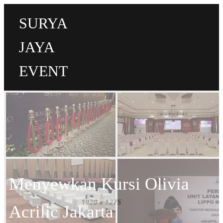
SURYA
JAYA
EVENT
Menyewkan Kursi Olivia
Acrilic Jakarta