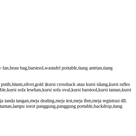
fan,bean bag,barstool,wastafel portable,tiang antrian,tiang
 putih,hitam,silver,gold )kursi crossback atau kursi silang,kursi rafles
uble,kursi sofa lesehan,kursi sofa oval,kursi barstool,kursi taman,kursi
 tanda tangan,meja dealing,meja test,meja ibm,meja registrasi dll.
pu taman,lampu sorot panggung,panggung portable,backdrop,tiang