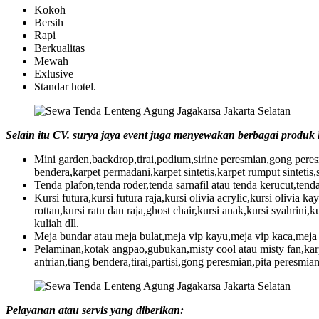
Kokoh
Bersih
Rapi
Berkualitas
Mewah
Exlusive
Standar hotel.
Selain itu CV. surya jaya event juga menyewakan berbagai produk l
Mini garden,backdrop,tirai,podium,sirine peresmian,gong peresm
bendera,karpet permadani,karpet sintetis,karpet rumput sintetis,s
Tenda plafon,tenda roder,tenda sarnafil atau tenda kerucut,tend
Kursi futura,kursi futura raja,kursi olivia acrylic,kursi olivia ka
rottan,kursi ratu dan raja,ghost chair,kursi anak,kursi syahrini,k
kuliah dll.
Meja bundar atau meja bulat,meja vip kayu,meja vip kaca,meja k
Pelaminan,kotak angpao,gubukan,misty cool atau misty fan,kar
antrian,tiang bendera,tirai,partisi,gong peresmian,pita peresmia
Pelayanan atau servis yang diberikan: