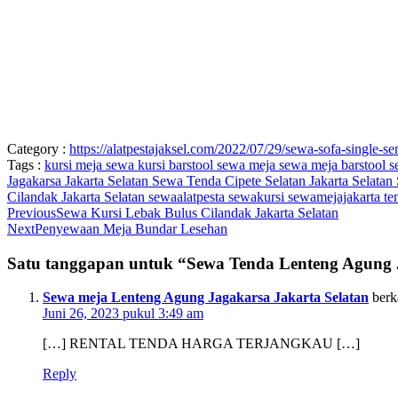
Category :
https://alatpestajaksel.com/2022/07/29/sewa-sofa-single-se
Tags :
kursi
meja
sewa kursi barstool
sewa meja
sewa meja barstool
s
Jagakarsa Jakarta Selatan
Sewa Tenda Cipete Selatan Jakarta Selatan
Cilandak Jakarta Selatan
sewaalatpesta
sewakursi
sewamejajakarta
t
Previous
Sewa Kursi Lebak Bulus Cilandak Jakarta Selatan
Next
Penyewaan Meja Bundar Lesehan
Satu tanggapan untuk “Sewa Tenda Lenteng Agung 
Sewa meja Lenteng Agung Jagakarsa Jakarta Selatan
berk
Juni 26, 2023 pukul 3:49 am
[…] RENTAL TENDA HARGA TERJANGKAU […]
Reply