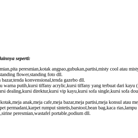
ainnya seperti:
ian,pita peresmian,kotak angpao,gubukan,partisi,misty cool atau misty 
tanding flower,standing foto dll.
a bazar,tenda konvensional,tenda gazebo dll.
yu warna putih,kursi tiffany acrylic,kursi tiffany yang terbuat dari kayu (
ursi dealing,kursi direktur,kursi vip kayu,kursi sofa single,kursi sofa do
otak,meja anak,meja cafe,meja bazar,meja partisi,meja konsul atau meja
pet permadani,karpet rumput sintetis,barstool,bean bag,kaca rias,lam
n,sirine peresmian,wastafel portable,podium dll.