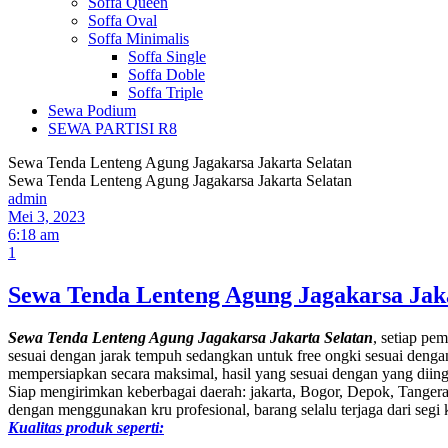
Soffa Queen
Soffa Oval
Soffa Minimalis
Soffa Single
Soffa Doble
Soffa Triple
Sewa Podium
SEWA PARTISI R8
Sewa Tenda Lenteng Agung Jagakarsa Jakarta Selatan
Sewa Tenda Lenteng Agung Jagakarsa Jakarta Selatan
admin
Mei 3, 2023
6:18 am
1
Sewa Tenda Lenteng Agung Jagakarsa Jaka
Sewa Tenda Lenteng Agung Jagakarsa Jakarta Selatan
, setiap pe
sesuai dengan jarak tempuh sedangkan untuk free ongki sesuai dengan
mempersiapkan secara maksimal, hasil yang sesuai dengan yang diing
Siap mengirimkan keberbagai daerah: jakarta, Bogor, Depok, Tanger
dengan menggunakan kru profesional, barang selalu terjaga dari segi
Kualitas produk seperti: