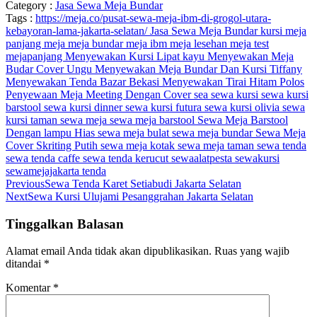
Category :
Jasa Sewa Meja Bundar
Tags :
https://meja.co/pusat-sewa-meja-ibm-di-grogol-utara-
kebayoran-lama-jakarta-selatan/
Jasa Sewa Meja Bundar
kursi meja
panjang
meja
meja bundar
meja ibm
meja lesehan
meja test
mejapanjang
Menyewakan Kursi Lipat kayu
Menyewakan Meja
Budar Cover Ungu
Menyewakan Meja Bundar Dan Kursi Tiffany
Menyewakan Tenda Bazar Bekasi
Menyewakan Tirai Hitam Polos
Penyewaan Meja Meeting Dengan Cover
sea
sewa kursi
sewa kursi
barstool
sewa kursi dinner
sewa kursi futura
sewa kursi olivia
sewa
kursi taman
sewa meja
sewa meja barstool
Sewa Meja Barstool
Dengan lampu Hias
sewa meja bulat
sewa meja bundar
Sewa Meja
Cover Skriting Putih
sewa meja kotak
sewa meja taman
sewa tenda
sewa tenda caffe
sewa tenda kerucut
sewaalatpesta
sewakursi
sewamejajakarta
tenda
Previous
Sewa Tenda Karet Setiabudi Jakarta Selatan
Next
Sewa Kursi Ulujami Pesanggrahan Jakarta Selatan
Tinggalkan Balasan
Alamat email Anda tidak akan dipublikasikan.
Ruas yang wajib
ditandai
*
Komentar
*