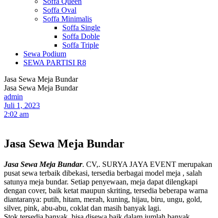
Soffa Queen
Soffa Oval
Soffa Minimalis
Soffa Single
Soffa Doble
Soffa Triple
Sewa Podium
SEWA PARTISI R8
Jasa Sewa Meja Bundar
Jasa Sewa Meja Bundar
admin
Juli 1, 2023
2:02 am
Jasa Sewa Meja Bundar
Jasa Sewa Meja Bundar
. CV,. SURYA JAYA EVENT merupakan
pusat sewa terbaik dibekasi, tersedia berbagai model meja , salah
satunya meja bundar. Setiap penyewaan, meja dapat dilengkapi
dengan cover, baik ketat maupun skriting, tersedia beberapa warna
diantaranya: putih, hitam, merah, kuning, hijau, biru, ungu, gold,
silver, pink, abu-abu, coklat dan masih banyak lagi.
Stok tersedia banyak, bisa disewa baik dalam jumlah banyak