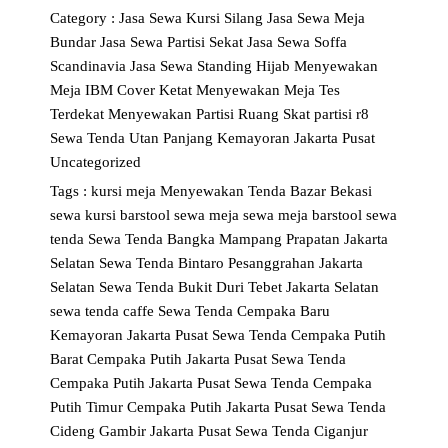
Category :
Jasa Sewa Kursi Silang
Jasa Sewa Meja
Bundar
Jasa Sewa Partisi Sekat
Jasa Sewa Soffa
Scandinavia
Jasa Sewa Standing Hijab
Menyewakan
Meja IBM Cover Ketat
Menyewakan Meja Tes
Terdekat
Menyewakan Partisi Ruang Skat
partisi r8
Sewa Tenda Utan Panjang Kemayoran Jakarta Pusat
Uncategorized
Tags :
kursi
meja
Menyewakan Tenda Bazar Bekasi
sewa kursi barstool
sewa meja
sewa meja barstool
sewa
tenda
Sewa Tenda Bangka Mampang Prapatan Jakarta
Selatan
Sewa Tenda Bintaro Pesanggrahan Jakarta
Selatan
Sewa Tenda Bukit Duri Tebet Jakarta Selatan
sewa tenda caffe
Sewa Tenda Cempaka Baru
Kemayoran Jakarta Pusat
Sewa Tenda Cempaka Putih
Barat Cempaka Putih Jakarta Pusat
Sewa Tenda
Cempaka Putih Jakarta Pusat
Sewa Tenda Cempaka
Putih Timur Cempaka Putih Jakarta Pusat
Sewa Tenda
Cideng Gambir Jakarta Pusat
Sewa Tenda Ciganjur