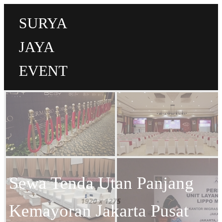
SURYA
JAYA
EVENT
Sewa Tenda Utan Panjang
Kemayoran Jakarta Pusat