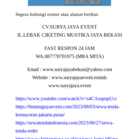
Segera hubungi nomer atau alamat berikut.
CV.SURYA JAYA EVENT
JL.LEBAK CIKETING MUSTIKA JAYA BEKASI
FAST RESPON 24 JAM
WA.087770701975 (MBA MITA)
Email : www.suryajayabekasi@yahoo.com
Website : www.suryajayaevent.rentals
www.suryajaya.event
https://www.youtube.com/watch?v=s4CAuqmpUcc
https://bintangjayaevent.com/2023/08/03/sewa-tenda-
kemayoran-jakarta-pusat/
https://sewatendaindonesia.com/2023/06/27/sewa-
tenda-roder
https://www.bintangjaya.co.id/tag/sewa-kursi-tiffany-