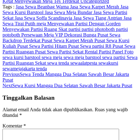
Ketat
Menyewakan Meja Tes Terdekat
Uncategorized
Tags :
Jasa Sewa Beanbag Warna
Jasa Sewa Karpet Merah
Jasa
Sewa Kursi Barstool
Jasa Sewa Meja Bundar
Jasa Sewa Partisi
Sekat
Jasa Sewa Soffa Scandinavia
Jasa Sewa Tiang Antrian
Jasa
Sewa Tirai Putih
meja
Menyewakan Partisi Dengan Gorden
Menyewakan Partisi Ruang Skat
partisi
partisi photoboth
partisi
potoboth
Persewaan Meja VIP Dekorasi Bunga
Pusat Sewa
Backdrop Terdekat
Pusat Sewa Karpet Merah
Pusat Sewa Kursi
Kuliah
Pusat Sewa Partisi Hitam
Pusat Sewa partisi R8
Pusat Sewa
Partisi Ruangan
Pusat Sewa Partisi Sekat
Rental Partisi Panel Foto
sewa kursi barstool
sewa meja
sewa meja barstool
sewa partisi
Sewa
Partisi Ruangan Sekat
sewa tenda
sewaalatpesta
sewakursi
sewamejajakarta
tenda
Previous
Sewa Tenda Mangga Dua Selatan Sawah Besar Jakarta
Pusat
Next
Sewa Kursi Mangga Dua Selatan Sawah Besar Jakarta Pusat
Tinggalkan Balasan
Alamat email Anda tidak akan dipublikasikan.
Ruas yang wajib
ditandai
*
Komentar
*