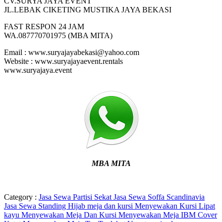
CV.SURYA JAYA EVENT
JL.LEBAK CIKETING MUSTIKA JAYA BEKASI
FAST RESPON 24 JAM
WA.087770701975 (MBA MITA)
Email : www.suryajayabekasi@yahoo.com
Website : www.suryajayaevent.rentals
www.suryajaya.event
MBA MITA
Category :
Jasa Sewa Partisi Sekat
Jasa Sewa Soffa Scandinavia
Jasa Sewa Standing Hijab
meja dan kursi
Menyewakan Kursi Lipat
kayu
Menyewakan Meja Dan Kursi
Menyewakan Meja IBM Cover