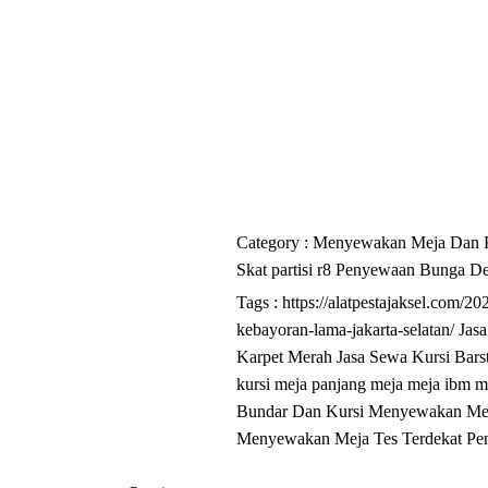
Category :
Menyewakan Meja Dan 
Skat
partisi r8
Penyewaan Bunga De
Tags :
https://alatpestajaksel.com/2
kebayoran-lama-jakarta-selatan/
Jas
Karpet Merah
Jasa Sewa Kursi Bars
kursi meja panjang
meja
meja ibm
m
Bundar Dan Kursi
Menyewakan Mej
Menyewakan Meja Tes Terdekat
Pe