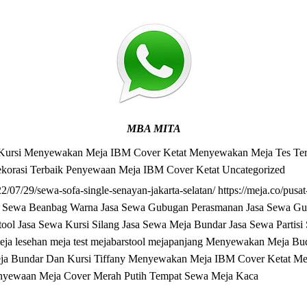
MBA MITA
Kursi
Menyewakan Meja IBM Cover Ketat
Menyewakan Meja Tes Te
korasi Terbaik
Penyewaan Meja IBM Cover Ketat
Uncategorized
022/07/29/sewa-sofa-single-senayan-jakarta-selatan/
https://meja.co/pusa
a Sewa Beanbag Warna
Jasa Sewa Gubugan Perasmanan
Jasa Sewa G
tool
Jasa Sewa Kursi Silang
Jasa Sewa Meja Bundar
Jasa Sewa Partisi
eja lesehan
meja test
mejabarstool
mejapanjang
Menyewakan Meja Bu
a Bundar Dan Kursi Tiffany
Menyewakan Meja IBM Cover Ketat
Me
nyewaan Meja Cover Merah Putih
Tempat Sewa Meja Kaca