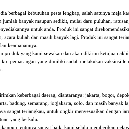
edia berbagai kebutuhan pesta lengkap, salah satunya meja kac
m jumlah banyak maupun sedikit, mulai daru puluhan, ratusan
menyediakannya untuk anda. Produk ini sangat direkomendasik
ah, acara kuliah dan masih banyak lagi. Produk ini sangat terj
, dan keamanannya.
an produk yang kami sewakan dan akan dikirim ketujuan akhi
uk kru pemasangan yang dimiliki sudah melakukan vaksinsi l
u.
irimkan keberbagai daerag, diantaranya: jakarta, bogor, depok
ta, badung, semarang, jogjakarta, solo, dan masih banyak la
nya sangat terjangkau, untuk ongkir menyesuaikan dengan ja
ntuan yang berkalu.
ikanpun tentunya sangat baik, kami selalu memberikan pelay