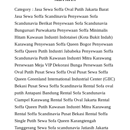
Category :
Jasa Sewa Soffa Oval Putih Jakarta Barat
Jasa Sewa Soffa Scandinavia
Penyewaan Sofa
Scandunavia Berikat
Penyewaan Sofa Scandunavia
Bungursari Purwakarta
Penyewaan Soffa Minimalis
Hitam Kawasan Industri Indotaisei (Kota Bukit Indah)
Karawang
Penyewaan Soffa Queen Bogor
Penyewaan
Soffa Queen Putih Industri Jababeka
Penyewaan Soffa
Scandunavia Putih Kawasan Industri Mitra Karawang
Persewaan Meja VIP Dekorasi Bunga
Persewaan Soffa
Oval Putih
Pusat Sewa Soffa Oval
Pusat Sewa Soffa
Queen Greenland International Industrial Center (GIIC)
Bekasi
Pusat Sewa Soffa Scandinavia
Rental Sofa oval
putih Antapani Bandung
Rental Sofa Scandunavia
Ciampel Karawang
Rental Soffa Oval Jakarta
Rental
Soffa Queen Putih Kawasan Industri Mitra Karawang
Rental Soffa Scandinavia Pusat Bekasi
Rental Soffa
Single Putih
Sewa Sofa Queen Karangtengah
Tanggerang
Sewa Sofa scandunavia Jatiasih Jakarta