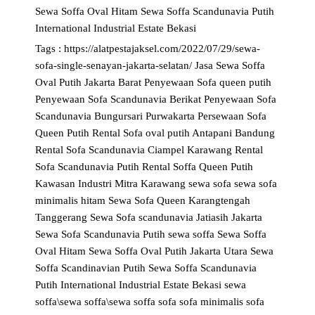
Sewa Soffa Oval Hitam
Sewa Soffa Scandunavia Putih
International Industrial Estate Bekasi
Tags :
https://alatpestajaksel.com/2022/07/29/sewa-
sofa-single-senayan-jakarta-selatan/
Jasa Sewa Soffa
Oval Putih Jakarta Barat
Penyewaan Sofa queen putih
Penyewaan Sofa Scandunavia Berikat
Penyewaan Sofa
Scandunavia Bungursari Purwakarta
Persewaan Sofa
Queen Putih
Rental Sofa oval putih Antapani Bandung
Rental Sofa Scandunavia Ciampel Karawang
Rental
Sofa Scandunavia Putih
Rental Soffa Queen Putih
Kawasan Industri Mitra Karawang
sewa sofa
sewa sofa
minimalis hitam
Sewa Sofa Queen Karangtengah
Tanggerang
Sewa Sofa scandunavia Jatiasih Jakarta
Sewa Sofa Scandunavia Putih
sewa soffa
Sewa Soffa
Oval Hitam
Sewa Soffa Oval Putih Jakarta Utara
Sewa
Soffa Scandinavian Putih
Sewa Soffa Scandunavia
Putih International Industrial Estate Bekasi
sewa
soffa\sewa soffa\sewa soffa
sofa
sofa minimalis
sofa