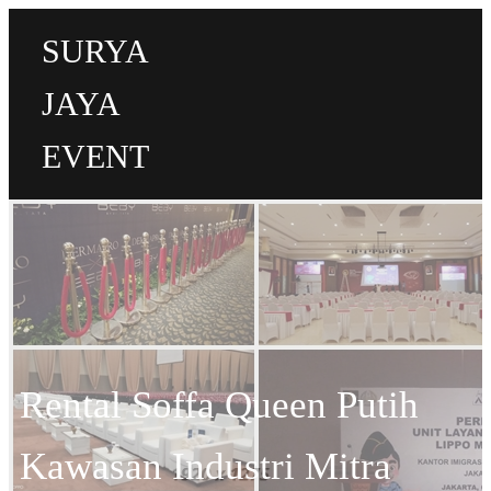
SURYA
JAYA
EVENT
Rental Soffa Queen Putih
Kawasan Industri Mitra