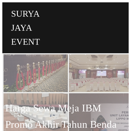
SURYA
JAYA
EVENT
Harga Sewa Meja IBM
Promo Akhir Tahun Benda