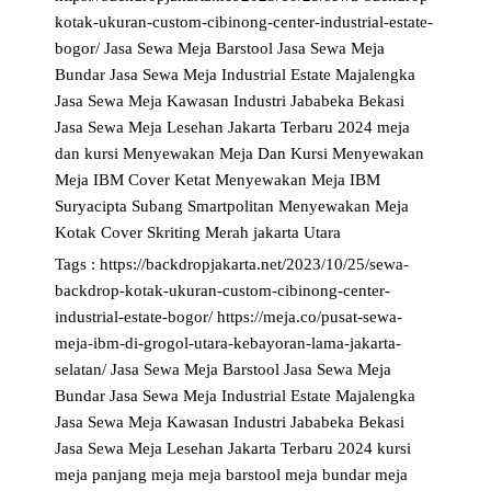
kotak-ukuran-custom-cibinong-center-industrial-estate-
bogor/
Jasa Sewa Meja Barstool
Jasa Sewa Meja
Bundar
Jasa Sewa Meja Industrial Estate Majalengka
Jasa Sewa Meja Kawasan Industri Jababeka Bekasi
Jasa Sewa Meja Lesehan Jakarta Terbaru 2024
meja
dan kursi
Menyewakan Meja Dan Kursi
Menyewakan
Meja IBM Cover Ketat
Menyewakan Meja IBM
Suryacipta Subang Smartpolitan
Menyewakan Meja
Kotak Cover Skriting Merah jakarta Utara
Tags :
https://backdropjakarta.net/2023/10/25/sewa-
backdrop-kotak-ukuran-custom-cibinong-center-
industrial-estate-bogor/
https://meja.co/pusat-sewa-
meja-ibm-di-grogol-utara-kebayoran-lama-jakarta-
selatan/
Jasa Sewa Meja Barstool
Jasa Sewa Meja
Bundar
Jasa Sewa Meja Industrial Estate Majalengka
Jasa Sewa Meja Kawasan Industri Jababeka Bekasi
Jasa Sewa Meja Lesehan Jakarta Terbaru 2024
kursi
meja panjang
meja
meja barstool
meja bundar
meja