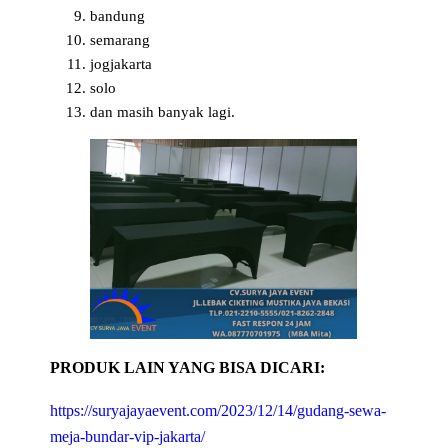
bandung
semarang
jogjakarta
solo
dan masih banyak lagi.
PRODUK LAIN YANG BISA DICARI:
https://suryajayaevent.com/2023/12/14/gudang-sewa-
meja-bundar-vip-jakarta/