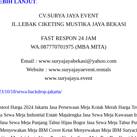
EBIH LANJUT
.
CV.SURYA JAYA EVENT
JL.LEBAK CIKETING MUSTIKA JAYA BEKASI
FAST RESPON 24 JAM
WA.087770701975 (MBA MITA)
Email : www.suryajayabekasi@yahoo.com
Website : www.suryajayaevent.rentals
www.suryajaya.event
023/10/18/sewa-backdrop-jakarta/
stool Harga 2024 Jakarta
Jasa Persewaan Meja Kotak Merah Harga Te
sa Sewa Meja Industrial Estate Majalengka
Jasa Sewa Meja Kawasan In
Jasa Sewa Meja Panjang Tabur Hijau Bogor
Jasa Sewa Meja Tabur Pu
i
Menyewakan Meja IBM Cover Ketat
Menyewakan Meja IBM Suryacip