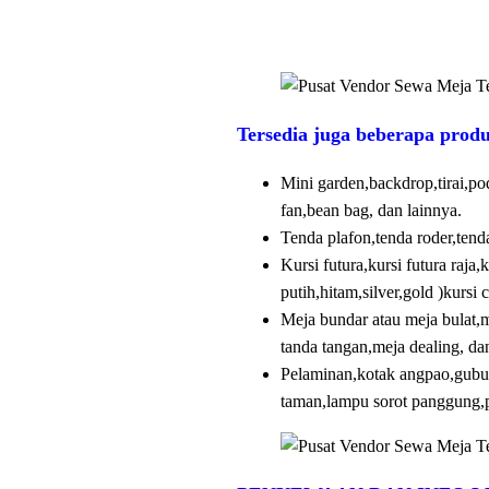
Tersedia juga beberapa produk
Mini garden,backdrop,tirai,po
fan,bean bag, dan lainnya.
Tenda plafon,tenda roder,tenda
Kursi futura,kursi futura raja,
putih,hitam,silver,gold )kursi 
Meja bundar atau meja bulat,m
tanda tangan,meja dealing, da
Pelaminan,kotak angpao,gubuka
taman,lampu sorot panggung,p