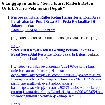
6 tanggapan untuk “Sewa Kursi Raflesh Rotan
Untuk Acara Pelaminan Depok”
Penyewaan Kursi Rafles Rotan Harga Terjangkau Area
Pusat jakarta - Pusat Sewa Alat Pesta Berkualitas Di
Jakarta
berkata:
April 16, 2024 pukul 6:39 am
[…] Direkomendasikan untuk berbagai acara, seperti: […]
Reply
Sewa kursi Royal Rafless Gedung Pelindo Jakarta –
Pusat Sewa Alat Pesta Lengkap Jakarta Bekasi
berkata:
Juni 11, 2024 pukul 9:17 am
[…]
https://suryajayaevent.rentals/2024/03/08/sewa-kursi-
raflesh-rotan-untuk-acara-pelaminan-
depokhttps://alatpestajaksel.com/2022/03/16/jasa-sewa-kursi-
futura-jakarta/https://wulanproduction.com/2023/11/23/sewa-
panggung-multiplek-event-indoor-jakarta-
barat/https://backdropjakarta.net/2023/10/23/sewa-backdrop-
custom-jakarta-timur/https://vendorinaja.com/2024/03/05/jasa-
sewa-bangku-kuliah-chitose-jakarta-pusat/
[…]
Reply