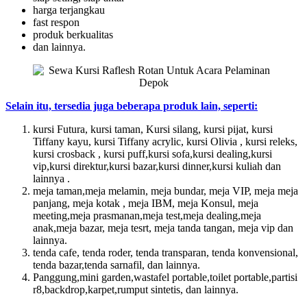
harga terjangkau
fast respon
produk berkualitas
dan lainnya.
Selain itu, tersedia juga beberapa produk lain, seperti:
kursi Futura, kursi taman, Kursi silang, kursi pijat, kursi
Tiffany kayu, kursi Tiffany acrylic, kursi Olivia , kursi releks,
kursi crosback , kursi puff,kursi sofa,kursi dealing,kursi
vip,kursi direktur,kursi bazar,kursi dinner,kursi kuliah dan
lainnya .
meja taman,meja melamin, meja bundar, meja VIP, meja meja
panjang, meja kotak , meja IBM, meja Konsul, meja
meeting,meja prasmanan,meja test,meja dealing,meja
anak,meja bazar, meja tesrt, meja tanda tangan, meja vip dan
lainnya.
tenda cafe, tenda roder, tenda transparan, tenda konvensional,
tenda bazar,tenda sarnafil, dan lainnya.
Panggung,mini garden,wastafel portable,toilet portable,partisi
r8,backdrop,karpet,rumput sintetis, dan lainnya.