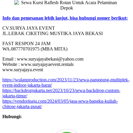
Info dan pemesanan lebih lanjut, bisa hubungi nomer berikut:
CV.SURYA JAYA EVENT
JL.LEBAK CIKETING MUSTIKA JAYA BEKASI
FAST RESPON 24 JAM
WA.087770701975 (MBA MITA)
Email : www.suryajayabekasi@yahoo.com
Website : www.suryajayaevent.rentals
www.suryajaya.event
https://wulanproduction.com/2023/11/23/sewa-panggung-multiplek-
event-indoor-jakarta-barat/
https://backdropjakarta.net/2023/10/23/sewa-backdrop-custom-
jakarta-timur/
https://vendorinaja.com/2024/03/05/jasa-sewa-bangku-kuliah-
chitose-jakarta-pusat/
Hubungi: