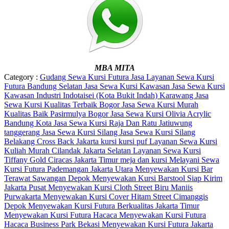
MBA MITA
Category :
Gudang Sewa Kursi Futura
Jasa Layanan Sewa Kursi
Futura Bandung Selatan
Jasa Sewa Kursi Kawasan
Jasa Sewa Kursi
Kawasan Industri Indotaisei (Kota Bukit Indah) Karawang
Jasa
Sewa Kursi Kualitas Terbaik Bogor
Jasa Sewa Kursi Murah
Kualitas Baik Pasirmulya Bogor
Jasa Sewa Kursi Olivia Acrylic
Bandung Kota
Jasa Sewa Kursi Raja Dan Ratu Jatiuwung
tanggerang
Jasa Sewa Kursi Silang
Jasa Sewa Kursi Silang
Belakang Cross Back Jakarta
kursi
kursi puf
Layanan Sewa Kursi
Kuliah Murah Cilandak Jakarta Selatan
Layanan Sewa Kursi
Tiffany Gold Ciracas Jakarta Timur
meja dan kursi
Melayani Sewa
Kursi Futura Pademangan Jakarta Utara
Menyewakan Kursi Bar
Terawat Sawangan Depok
Menyewakan Kursi Barstool Siap Kirim
Jakarta Pusat
Menyewakan Kursi Cloth Street Biru Maniis
Purwakarta
Menyewakan Kursi Cover Hitam Street Cimanggis
Depok
Menyewakan Kursi Futura Berkualitas Jakarta Timur
Menyewakan Kursi Futura Hacaca
Menyewakan Kursi Futura
Hacaca Business Park Bekasi
Menyewakan Kursi Futura Jakarta