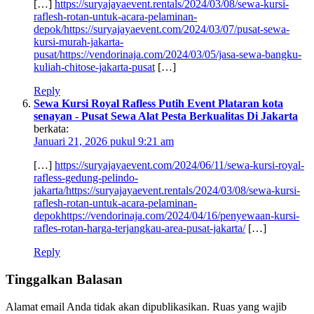
[…]
https://suryajayaevent.rentals/2024/03/08/sewa-kursi-
raflesh-rotan-untuk-acara-pelaminan-
depok/https://suryajayaevent.com/2024/03/07/pusat-sewa-
kursi-murah-jakarta-
pusat/https://vendorinaja.com/2024/03/05/jasa-sewa-bangku-
kuliah-chitose-jakarta-pusat
[…]
Reply
Sewa Kursi Royal Rafless Putih Event Plataran kota
senayan - Pusat Sewa Alat Pesta Berkualitas Di Jakarta
berkata:
Januari 21, 2026 pukul 9:21 am
[…]
https://suryajayaevent.com/2024/06/11/sewa-kursi-royal-
rafless-gedung-pelindo-
jakarta/https://suryajayaevent.rentals/2024/03/08/sewa-kursi-
raflesh-rotan-untuk-acara-pelaminan-
depokhttps://vendorinaja.com/2024/04/16/penyewaan-kursi-
rafles-rotan-harga-terjangkau-area-pusat-jakarta/
[…]
Reply
Tinggalkan Balasan
Alamat email Anda tidak akan dipublikasikan.
Ruas yang wajib