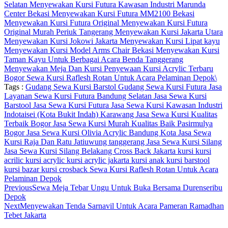
Selatan
Menyewakan Kursi Futura Kawasan Industri Marunda
Center Bekasi
Menyewakan Kursi Futura MM2100 Bekasi
Menyewakan Kursi Futura Original
Menyewakan Kursi Futura
Original Murah Periuk Tangerang
Menyewakan Kursi Jakarta Utara
Menyewakan Kursi Jokowi Jakarta
Menyewakan Kursi Lipat kayu
Menyewakan Kursi Model Arms Chair Bekasi
Menyewakan Kursi
Taman Kayu Untuk Berbagai Acara Benda Tanggerang
Menyewakan Meja Dan Kursi
Penyewaan Kursi Acrylic Terbaru
Bogor
Sewa Kursi Raflesh Rotan Untuk Acara Pelaminan Depok\
Tags :
Gudang Sewa Kursi Barstol
Gudang Sewa Kursi Futura
Jasa
Layanan Sewa Kursi Futura Bandung Selatan
Jasa Sewa Kursi
Barstool
Jasa Sewa Kursi Futura
Jasa Sewa Kursi Kawasan Industri
Indotaisei (Kota Bukit Indah) Karawang
Jasa Sewa Kursi Kualitas
Terbaik Bogor
Jasa Sewa Kursi Murah Kualitas Baik Pasirmulya
Bogor
Jasa Sewa Kursi Olivia Acrylic Bandung Kota
Jasa Sewa
Kursi Raja Dan Ratu Jatiuwung tanggerang
Jasa Sewa Kursi Silang
Jasa Sewa Kursi Silang Belakang Cross Back Jakarta
kursi
kursi
acrilic
kursi acrylic
kursi acrylic jakarta
kursi anak
kursi barstool
kursi bazar
kursi crosback
Sewa Kursi Raflesh Rotan Untuk Acara
Pelaminan Depok
Previous
Sewa Meja Tebar Ungu Untuk Buka Bersama Durenseribu
Depok
Next
Menyewakan Tenda Sarnavil Untuk Acara Pameran Ramadhan
Tebet Jakarta