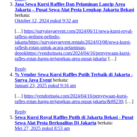
Jasa Sewa Kursi Raffles Dan Pelaminan Lancip Area
Jakarta – Pusat Sewa Alat Pesta Lengkap Jakarta Bekasi
berkata:
Oktober 12, 2024 pukul 9:32 am
[…]
https://suryajayaevent.com/2024/06/11/sewa-kursi-royal-
rafless-gedung-pelindo-
jakarta/https://suryajayaevent.rentals/2024/03/08/sewa-kursi-
raflesh-rotan-untuk-acara-pelaminan-
depokhttps://vendorinaja.com/2024/04/16/penyewaan-kursi-
rafles-rotan-harga-terjangkau-area-pusat-jakarta/
[…]
Reply
% Vendor Sewa Kursi Raffles Putih Terbaik di Jakarta -
Surya Jaya Event
berkata:
Januari 23, 2025 pukul 9:16 am
[…]
https://vendorinaja.com/2024/04/16/penyewaan-kursi-
rafles-rotan-harga-terjangkau-area-pusat-jakarta/&#8230
; […]
Reply
Sewa Kursi Royal Raffles Putih di Jakarta Bekasi - Pusat
Sewa Alat Pesta Berkualitas Di Jakarta
berkata:
Mei 27, 2025 pukul 8:53 am