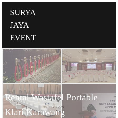
SURYA
JAYA
EVENT
Rental Wastafel Portable
Klari Karawang