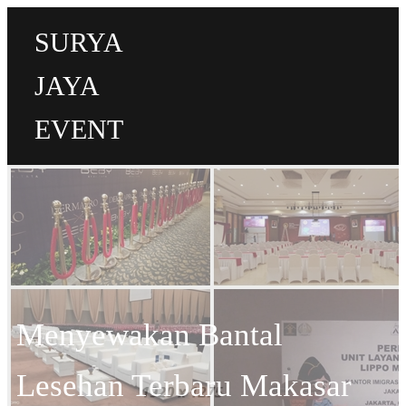
SURYA
JAYA
EVENT
Menyewakan Bantal
Lesehan Terbaru Makasar