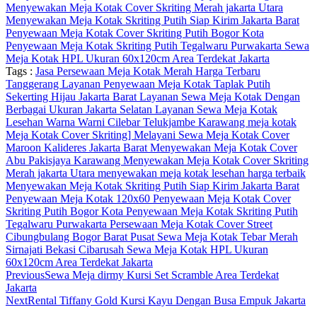
Menyewakan Meja Kotak Cover Skriting Merah jakarta Utara
Menyewakan Meja Kotak Skriting Putih Siap Kirim Jakarta Barat
Penyewaan Meja Kotak Cover Skriting Putih Bogor Kota
Penyewaan Meja Kotak Skriting Putih Tegalwaru Purwakarta
Sewa
Meja Kotak HPL Ukuran 60x120cm Area Terdekat Jakarta
Tags :
Jasa Persewaan Meja Kotak Merah Harga Terbaru
Tanggerang
Layanan Penyewaan Meja Kotak Taplak Putih
Sekerting Hijau Jakarta Barat
Layanan Sewa Meja Kotak Dengan
Berbagai Ukuran Jakarta Selatan
Layanan Sewa Meja Kotak
Lesehan Warna Warni Cilebar Telukjambe Karawang
meja kotak
Meja Kotak Cover Skriting]
Melayani Sewa Meja Kotak Cover
Maroon Kalideres Jakarta Barat
Menyewakan Meja Kotak Cover
Abu Pakisjaya Karawang
Menyewakan Meja Kotak Cover Skriting
Merah jakarta Utara
menyewakan meja kotak lesehan harga terbaik
Menyewakan Meja Kotak Skriting Putih Siap Kirim Jakarta Barat
Penyewaan Meja Kotak 120x60
Penyewaan Meja Kotak Cover
Skriting Putih Bogor Kota
Penyewaan Meja Kotak Skriting Putih
Tegalwaru Purwakarta
Persewaan Meja Kotak Cover Street
Cibungbulang Bogor Barat
Pusat Sewa Meja Kotak Tebar Merah
Sirnajati Bekasi Cibarusah
Sewa Meja Kotak HPL Ukuran
60x120cm Area Terdekat Jakarta
Previous
Sewa Meja dirmy Kursi Set Scramble Area Terdekat
Jakarta
Next
Rental Tiffany Gold Kursi Kayu Dengan Busa Empuk Jakarta