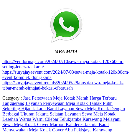
MBA MITA
https://vendorinaja.com/2024/07/10/sewa-meja-kotak-120x60cm-
setting-letter-u-jakarta/
https://suryajayaevent.com/2024/07/03/sewa-meja-kotak-120x80cm-
event-komplek-dpr-jakarta
https://suryajayaevent.rentals/2024/05/28/pusat-sewa-meja-kotak-
tebar-merah-sirnajati-bekasi-cibarusah
Category :
Jasa Persewaan Meja Kotak Merah Harga Terbaru
Tanggerang
Layanan Penyewaan Meja Kotak Taplak Putih
Sekerting Hijau Jakarta Barat
Layanan Sewa Meja Kotak Dengan
Berbagai Ukuran Jakarta Selatan
Layanan Sewa Meja Kotak
Lesehan Warna Warni Cilebar Telukjambe Karawang
Melayani
Sewa Meja Kotak Cover Maroon Kalideres Jakarta Barat
Menyewakan Meja Kotak Cover Abu Pakisjaya Karawang