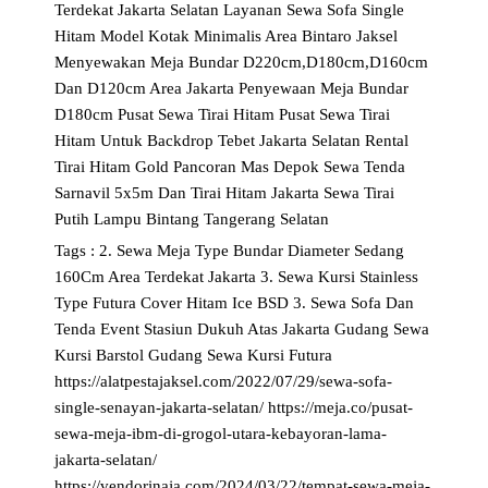
Terdekat Jakarta Selatan
Layanan Sewa Sofa Single
Hitam Model Kotak Minimalis Area Bintaro Jaksel
Menyewakan Meja Bundar D220cm,D180cm,D160cm
Dan D120cm Area Jakarta
Penyewaan Meja Bundar
D180cm
Pusat Sewa Tirai Hitam
Pusat Sewa Tirai
Hitam Untuk Backdrop Tebet Jakarta Selatan
Rental
Tirai Hitam Gold Pancoran Mas Depok
Sewa Tenda
Sarnavil 5x5m Dan Tirai Hitam Jakarta
Sewa Tirai
Putih Lampu Bintang Tangerang Selatan
Tags :
2. Sewa Meja Type Bundar Diameter Sedang
160Cm Area Terdekat Jakarta
3. Sewa Kursi Stainless
Type Futura Cover Hitam Ice BSD
3. Sewa Sofa Dan
Tenda Event Stasiun Dukuh Atas Jakarta
Gudang Sewa
Kursi Barstol
Gudang Sewa Kursi Futura
https://alatpestajaksel.com/2022/07/29/sewa-sofa-
single-senayan-jakarta-selatan/
https://meja.co/pusat-
sewa-meja-ibm-di-grogol-utara-kebayoran-lama-
jakarta-selatan/
https://vendorinaja.com/2024/03/22/tempat-sewa-meja-