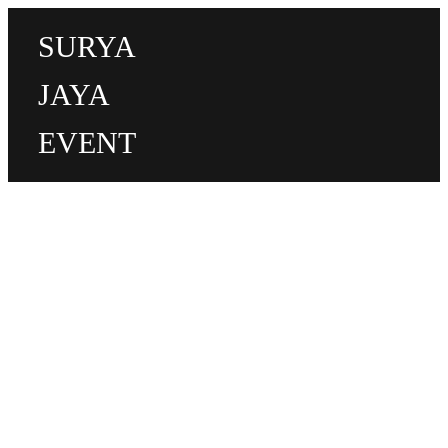
SURYA
JAYA
EVENT
Sewa Sofa, Kursi, Meja Dan
Tirai Event Rans