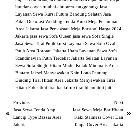
bundar-cover-rumbai-abu-area-tanggerang/
Jasa
Layanan Sewa Kursi Futura Bandung Selatan
Jasa
Paket Dekorasi Wedding Tenda Kursi Meja Pelaminan
Area Jakarta
Jasa Persewaan Meja Barstool Harga 2024
Jakarta
jasa sewa Sofa Queen
jasa sewa Sofa Single
Jasa Sewa Tirai Putih
kursi
Layanan Sewa Sofa Oval
Putih Area Rorotan Jakarta Utara
Layanan Sewa Sofa
Scandinavian Putih Terdekat Jakarta Selatan
Layanan
Sewa Sofa Single Hitam Model Kotak Minimalis Area
Bintaro Jaksel
Menyewakan Kain Lotto Penutup
Dinding Tirai Hitam Area Jakarta
Menyewakan Tirai
Hitam Polos
tirai
tirai backdrop
tirai hitam
tirai jhit
Previous
Next
Jasa Sewa Tenda Atap
Jasa Sewa Meja Bar Hitam
Lancip Type Bazzar Area
Kaki Stainless Cover Dan
Jakarta
Tanpa Cover Area Jakarta