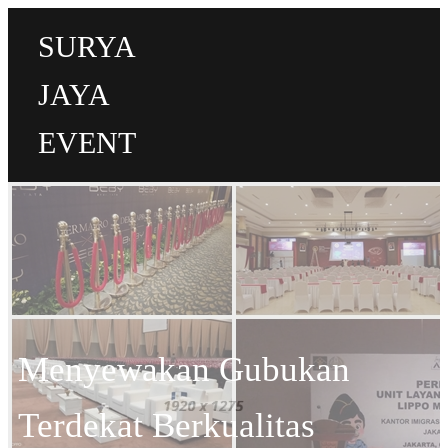
SURYA
JAYA
EVENT
Menyewakan Gubukan
Terdekat Berkualitas