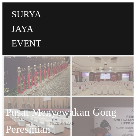
SURYA
JAYA
EVENT
Pusat Menyewakan Gong
Peresmian