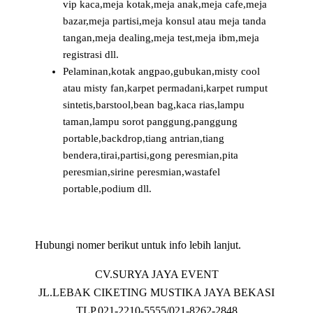
vip kaca,meja kotak,meja anak,meja cafe,meja
bazar,meja partisi,meja konsul atau meja tanda
tangan,meja dealing,meja test,meja ibm,meja
registrasi dll.
Pelaminan,kotak angpao,gubukan,misty cool
atau misty fan,karpet permadani,karpet rumput
sintetis,barstool,bean bag,kaca rias,lampu
taman,lampu sorot panggung,panggung
portable,backdrop,tiang antrian,tiang
bendera,tirai,partisi,gong peresmian,pita
peresmian,sirine peresmian,wastafel
portable,podium dll.
Hubungi nomer berikut untuk info lebih lanjut.
CV.SURYA JAYA EVENT
JL.LEBAK CIKETING MUSTIKA JAYA BEKASI
TLP.021-2210-5555/021-8262-2848