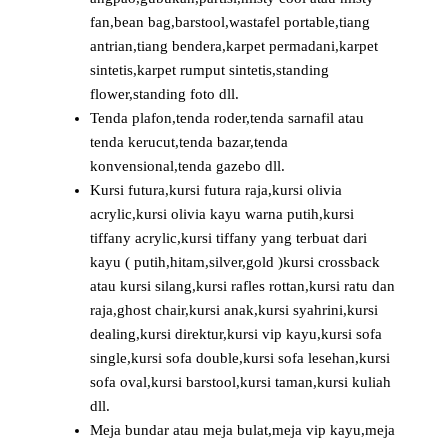
fan,bean bag,barstool,wastafel portable,tiang
antrian,tiang bendera,karpet permadani,karpet
sintetis,karpet rumput sintetis,standing
flower,standing foto dll.
Tenda plafon,tenda roder,tenda sarnafil atau
tenda kerucut,tenda bazar,tenda
konvensional,tenda gazebo dll.
Kursi futura,kursi futura raja,kursi olivia
acrylic,kursi olivia kayu warna putih,kursi
tiffany acrylic,kursi tiffany yang terbuat dari
kayu ( putih,hitam,silver,gold )kursi crossback
atau kursi silang,kursi rafles rottan,kursi ratu dan
raja,ghost chair,kursi anak,kursi syahrini,kursi
dealing,kursi direktur,kursi vip kayu,kursi sofa
single,kursi sofa double,kursi sofa lesehan,kursi
sofa oval,kursi barstool,kursi taman,kursi kuliah
dll.
Meja bundar atau meja bulat,meja vip kayu,meja