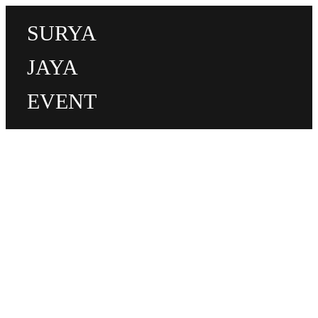
SURYA
JAYA
EVENT
Menyewakan Partisi Ruang
Ganti