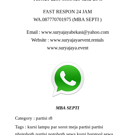
FAST RESPON 24 JAM
WA.087770701975 (MBA SEPTI )
Email : www.suryajayabekasi@yahoo.com
Website : www.suryajayaevent.rentals
www.suryajaya.event
MBA SEPTI
Category :
partisi r8
Tags :
kursi
lampu par sorot
meja
partisi
partisi
photoboth
partisi potoboth
sewa kursi barstool
sewa