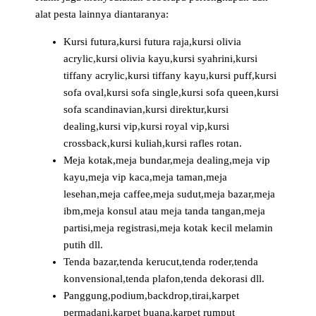
alat pesta lainnya diantaranya:
Kursi futura,kursi futura raja,kursi olivia
acrylic,kursi olivia kayu,kursi syahrini,kursi
tiffany acrylic,kursi tiffany kayu,kursi puff,kursi
sofa oval,kursi sofa single,kursi sofa queen,kursi
sofa scandinavian,kursi direktur,kursi
dealing,kursi vip,kursi royal vip,kursi
crossback,kursi kuliah,kursi rafles rotan.
Meja kotak,meja bundar,meja dealing,meja vip
kayu,meja vip kaca,meja taman,meja
lesehan,meja caffee,meja sudut,meja bazar,meja
ibm,meja konsul atau meja tanda tangan,meja
partisi,meja registrasi,meja kotak kecil melamin
putih dll.
Tenda bazar,tenda kerucut,tenda roder,tenda
konvensional,tenda plafon,tenda dekorasi dll.
Panggung,podium,backdrop,tirai,karpet
permadani,karpet buana,karpet rumput