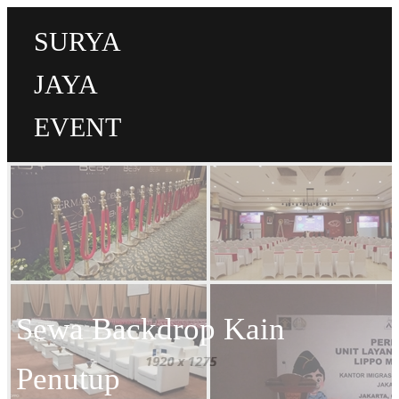
SURYA
JAYA
EVENT
Sewa Backdrop Kain
Penutup