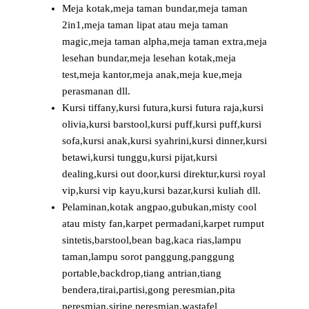
Meja kotak,meja taman bundar,meja taman
2in1,meja taman lipat atau meja taman
magic,meja taman alpha,meja taman extra,meja
lesehan bundar,meja lesehan kotak,meja
test,meja kantor,meja anak,meja kue,meja
perasmanan dll.
Kursi tiffany,kursi futura,kursi futura raja,kursi
olivia,kursi barstool,kursi puff,kursi puff,kursi
sofa,kursi anak,kursi syahrini,kursi dinner,kursi
betawi,kursi tunggu,kursi pijat,kursi
dealing,kursi out door,kursi direktur,kursi royal
vip,kursi vip kayu,kursi bazar,kursi kuliah dll.
Pelaminan,kotak angpao,gubukan,misty cool
atau misty fan,karpet permadani,karpet rumput
sintetis,barstool,bean bag,kaca rias,lampu
taman,lampu sorot panggung,panggung
portable,backdrop,tiang antrian,tiang
bendera,tirai,partisi,gong peresmian,pita
peresmian,sirine peresmian,wastafel