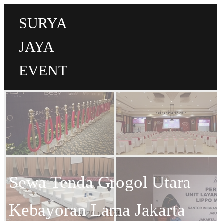
SURYA
JAYA
EVENT
Sewa Tenda Grogol Utara
Kebayoran Lama Jakarta