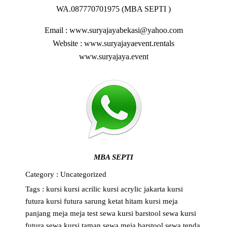
WA.087770701975 (MBA SEPTI )
Email : www.suryajayabekasi@yahoo.com
Website : www.suryajayaevent.rentals
www.suryajaya.event
MBA SEPTI
Category :
Uncategorized
Tags :
kursi
kursi acrilic
kursi acrylic jakarta
kursi
futura
kursi futura sarung ketat hitam
kursi meja
panjang
meja
meja test
sewa kursi barstool
sewa kursi
futura
sewa kursi taman
sewa meja barstool
sewa tenda