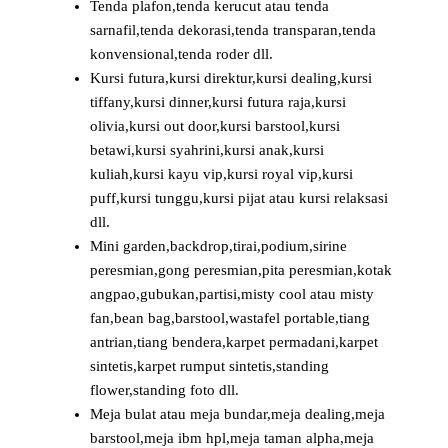
Tenda plafon,tenda kerucut atau tenda
sarnafil,tenda dekorasi,tenda transparan,tenda
konvensional,tenda roder dll.
Kursi futura,kursi direktur,kursi dealing,kursi
tiffany,kursi dinner,kursi futura raja,kursi
olivia,kursi out door,kursi barstool,kursi
betawi,kursi syahrini,kursi anak,kursi
kuliah,kursi kayu vip,kursi royal vip,kursi
puff,kursi tunggu,kursi pijat atau kursi relaksasi
dll.
Mini garden,backdrop,tirai,podium,sirine
peresmian,gong peresmian,pita peresmian,kotak
angpao,gubukan,partisi,misty cool atau misty
fan,bean bag,barstool,wastafel portable,tiang
antrian,tiang bendera,karpet permadani,karpet
sintetis,karpet rumput sintetis,standing
flower,standing foto dll.
Meja bulat atau meja bundar,meja dealing,meja
barstool,meja ibm hpl,meja taman alpha,meja