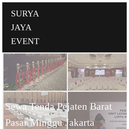
SURYA
JAYA
EVENT
Sewa Tenda Pejaten Barat
Pasar Minggu Jakarta