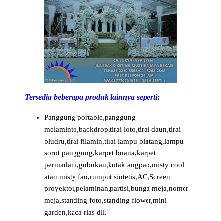
Tersedia beberapa produk lainnya seperti:
Panggung portable,panggung
melaminto,backdrop,tirai loto,tirai daun,tirai
bludru,tirai filamin,tirai lampu bintang,lampu
sorot panggung,karpet buana,karpet
permadani,gubukan,kotak angpao,misty cool
atau misty fan,rumput sintetis,AC,Screen
proyektor,pelaminan,partisi,bunga meja,nomer
meja,standing foto,standing flower,mini
garden,kaca rias dll.