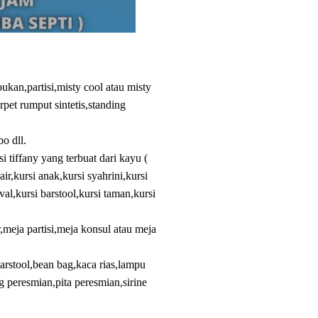
kan,partisi,misty cool atau misty
rpet rumput sintetis,standing
o dll.
si tiffany yang terbuat dari kayu (
air,kursi anak,kursi syahrini,kursi
oval,kursi barstool,kursi taman,kursi
meja partisi,meja konsul atau meja
arstool,bean bag,kaca rias,lampu
g peresmian,pita peresmian,sirine