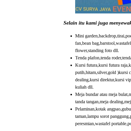
Selain itu kami juga menyewak
Mini garden,backdrop,tirai,po
fan,bean bag,barstool,wastafel
flower,standing foto dll.
Tenda plafon,tenda roder,tenda
Kursi futura,kursi futura raja,
putih,hitam,silver,gold )kursi 
dealing,kursi direktur,kursi vi
kuliah dll.
Meja bundar atau meja bulat,m
tanda tangan,meja dealing,meja
Pelaminan,kotak angpao,gubuka
taman,lampu sorot panggung,pa
peresmian,wastafel portable,p