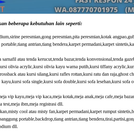
an beberapa kebutuhan lain seperti:
dium,sirine peresmian,gong peresmian,pita peresmian,kotak angpao,gubu
 portable,tiang antrian,tiang bendera,karpet permadani,karpet sintetis,ka
 sarnafil atau tenda kerucut,tenda bazar,tenda konvensional,tenda gazeb
kursi olivia acrylic,kursi olivia kayu warna putih,kursi tiffany acrylic,kur
crossback atau kursi silang,kursi rafles rottan,kursi ratu dan raja,ghost ch
p kayu,kursi sofa single,kursi sofa double,kursi sofa lesehan,kursi sofa 
eja vip kayu,meja vip kaca,meja kotak,meja anak,meja cafe,meja bazar,
 test,meja ibm,meja registrasi dll.
n,misty cool atau misty fan,karpet permadani,karpet rumput sintetis,b
nggung portable,backdrop,tiang antrian,tiang bendera,tirai,partisi,gon
odium dll.