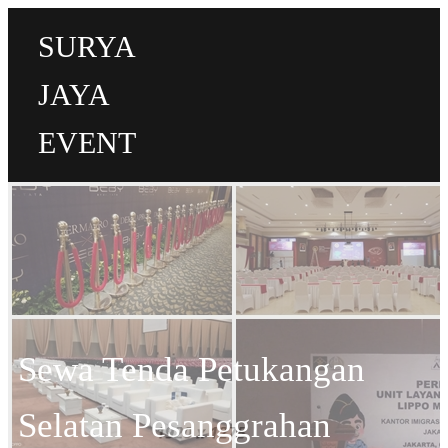
SURYA
JAYA
EVENT
Sewa Tenda Petukangan
Selatan Pesanggrahan