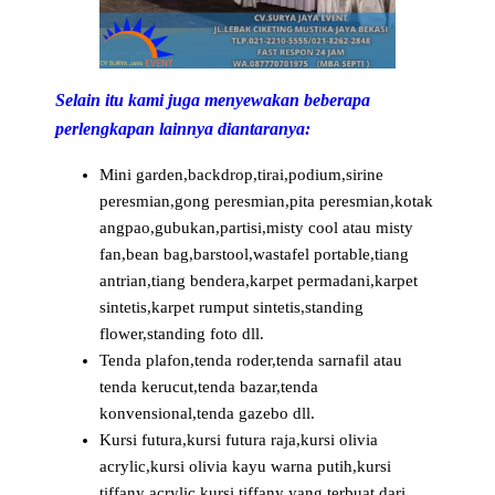
Selain itu kami juga menyewakan beberapa
perlengkapan lainnya diantaranya:
Mini garden,backdrop,tirai,podium,sirine
peresmian,gong peresmian,pita peresmian,kotak
angpao,gubukan,partisi,misty cool atau misty
fan,bean bag,barstool,wastafel portable,tiang
antrian,tiang bendera,karpet permadani,karpet
sintetis,karpet rumput sintetis,standing
flower,standing foto dll.
Tenda plafon,tenda roder,tenda sarnafil atau
tenda kerucut,tenda bazar,tenda
konvensional,tenda gazebo dll.
Kursi futura,kursi futura raja,kursi olivia
acrylic,kursi olivia kayu warna putih,kursi
tiffany acrylic,kursi tiffany yang terbuat dari