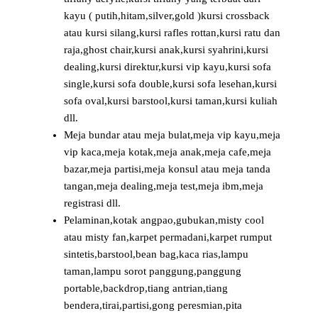
kayu ( putih,hitam,silver,gold )kursi crossback
atau kursi silang,kursi rafles rottan,kursi ratu dan
raja,ghost chair,kursi anak,kursi syahrini,kursi
dealing,kursi direktur,kursi vip kayu,kursi sofa
single,kursi sofa double,kursi sofa lesehan,kursi
sofa oval,kursi barstool,kursi taman,kursi kuliah
dll.
Meja bundar atau meja bulat,meja vip kayu,meja
vip kaca,meja kotak,meja anak,meja cafe,meja
bazar,meja partisi,meja konsul atau meja tanda
tangan,meja dealing,meja test,meja ibm,meja
registrasi dll.
Pelaminan,kotak angpao,gubukan,misty cool
atau misty fan,karpet permadani,karpet rumput
sintetis,barstool,bean bag,kaca rias,lampu
taman,lampu sorot panggung,panggung
portable,backdrop,tiang antrian,tiang
bendera,tirai,partisi,gong peresmian,pita