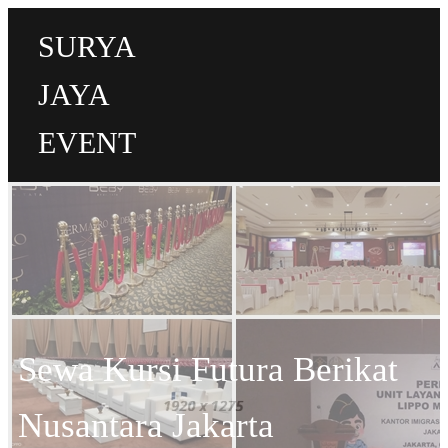
SURYA
JAYA
EVENT
Sewa Kursi Futura Berikat
Nusantara Jakarta