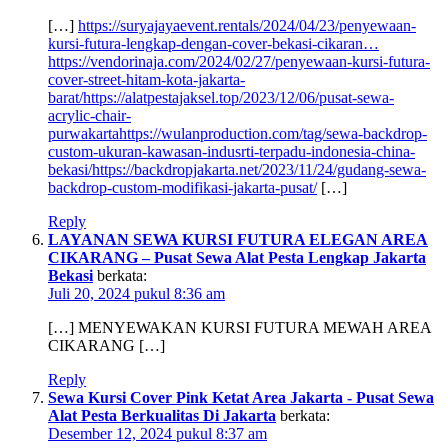
[…]
https://suryajayaevent.rentals/2024/04/23/penyewaan-
kursi-futura-lengkap-dengan-cover-bekasi-cikaran…
https://vendorinaja.com/2024/02/27/penyewaan-kursi-futura-
cover-street-hitam-kota-jakarta-
barat/https://alatpestajaksel.top/2023/12/06/pusat-sewa-
acrylic-chair-
purwakartahttps://wulanproduction.com/tag/sewa-backdrop-
custom-ukuran-kawasan-indusrti-terpadu-indonesia-china-
bekasi/https://backdropjakarta.net/2023/11/24/gudang-sewa-
backdrop-custom-modifikasi-jakarta-pusat/
[…]
Reply
LAYANAN SEWA KURSI FUTURA ELEGAN AREA
CIKARANG – Pusat Sewa Alat Pesta Lengkap Jakarta
Bekasi
berkata:
Juli 20, 2024 pukul 8:36 am
[…] MENYEWAKAN KURSI FUTURA MEWAH AREA
CIKARANG […]
Reply
Sewa Kursi Cover Pink Ketat Area Jakarta - Pusat Sewa
Alat Pesta Berkualitas Di Jakarta
berkata:
Desember 12, 2024 pukul 8:37 am