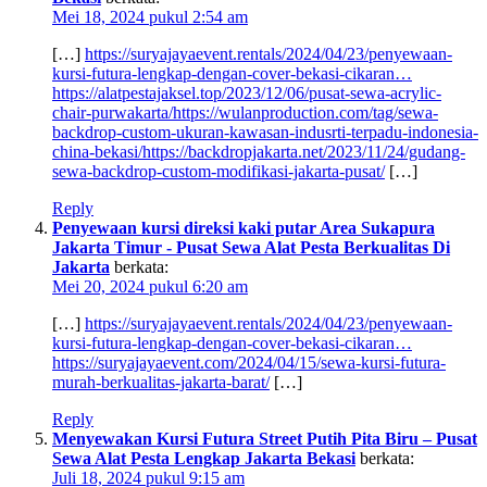
Mei 18, 2024 pukul 2:54 am
[…]
https://suryajayaevent.rentals/2024/04/23/penyewaan-
kursi-futura-lengkap-dengan-cover-bekasi-cikaran…
https://alatpestajaksel.top/2023/12/06/pusat-sewa-acrylic-
chair-purwakarta/https://wulanproduction.com/tag/sewa-
backdrop-custom-ukuran-kawasan-indusrti-terpadu-indonesia-
china-bekasi/https://backdropjakarta.net/2023/11/24/gudang-
sewa-backdrop-custom-modifikasi-jakarta-pusat/
[…]
Reply
Penyewaan kursi direksi kaki putar Area Sukapura
Jakarta Timur - Pusat Sewa Alat Pesta Berkualitas Di
Jakarta
berkata:
Mei 20, 2024 pukul 6:20 am
[…]
https://suryajayaevent.rentals/2024/04/23/penyewaan-
kursi-futura-lengkap-dengan-cover-bekasi-cikaran…
https://suryajayaevent.com/2024/04/15/sewa-kursi-futura-
murah-berkualitas-jakarta-barat/
[…]
Reply
Menyewakan Kursi Futura Street Putih Pita Biru – Pusat
Sewa Alat Pesta Lengkap Jakarta Bekasi
berkata:
Juli 18, 2024 pukul 9:15 am