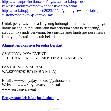
https://wulanproduction.com/tag/sewa-backdrop-custom-ukuran-
kawasan-indusrti-terpadu-indonesia-china-bekasi/
https://backdropjakarta.net/2023/11/24/gudang-sewa-backdrop-
custom-modifikasi-jakarta-pusat/
Untuk penyewaan, bisa langsung hubungi admin, disarankan juga
untuk menghubungi jauh-jauh hari sebelum acara berlangsung,
ataupun jika anda berkenan, bisa mendatangi langsung pusat sewa
kami yang berada didaerah bekasi.
Alamat lengkapnya tersedia berikut:
CV.SURYA JAYA EVENT
JL.LEBAK CIKETING MUSTIKA JAYA BEKASI
FAST RESPON 24 JAM
WA.087770701975 (MBA MITA)
Email : www.suryajayabekasi@yahoo.com
Website : www.suryajayaevent.rentals
www.suryajaya.event
Penyewaan lebih lanjut, hubungi: