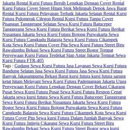
Jakarta
Rental Kursi Futura Bersih Lengkap Dengan Cover
Rental
Kursi Futura Cover Street Hitam Stok Melimpah Depok Jawa Barat
Rental Kursi Futura Pelayanan Terbaik Jakarta Selatan
Rental Kursi
Futura Pulomerak Cilegon
Rental Kursi Futura Tanpa Cover
Pisangan Tanggerang Selatan
Sewa Kursi Futura Batuceper
Tanggerang
Sewa Kursi Futura Berikat
Sewa Kursi Futura Berikat
Nusantara Jakarta
Sewa Kursi Futura Bojong Purwakarta
Sewa
Kursi Futura Cangkudu Balaraja
Sewa Kursi Futura Cikampek
Kota
Sewa Kursi Futura Cover Pita
Sewa Kursi Futura Street Biru
Rawalumbu Bekasi
Sewa Kursi Futura Street Bogor
Tempat
Penyewaan Kursi Futura Terdekat Siap Antar Jakarta
Tempat Sewa
Kursi Futura FTR-405
Tags :
Gudang Sewa Kursi Futura
Jasa Layanan Sewa Kursi Futura
Bandung Selatan
Jasa Sewa Kursi Futura
Jasa Sewa Kursi Futura
Banyak Jakasampurna Bekasi Barat
kursi futura
kursi futura sarung
ketat hitam
Melayani Sewa Kursi Futura Pademangan Jakarta Utara
Penyewaan Kursi Futura Lengkap Dengan Cover Bekasi Cikarang
Pusat Sewa Kursi Futura
Pusat Sewa Kursi Futura Respon Cepat
Jakarta
sewa kursi futura
Sewa Kursi Futura Batuceper Tanggerang
Sewa Kursi Futura Berikat Nusantara Jakarta
Sewa Kursi Futura
Bogor
Sewa Kursi Futura Bojong Purwakarta
Sewa Kursi Futura
Cangkudu Balaraja
Sewa Kursi Futura Cikampek Kota
Sewa Kursi
Futura Cover Pita
Sewa kursi Futura Dalam Jumlah Banyak
Sewa
Kursi Futura Jatireja Cikarang
Sewa Kursi Futura Street Biru
Rawalumbu Bekasi
Sewa Kursi Futura Street Bogor
sewa kursi