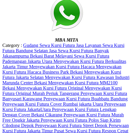
MBA MITA
Category :
Gudang Sewa Kursi Futura
Jasa Layanan Sewa Kursi
Futura Bandung Selatan
Jasa Sewa Kursi Futura Banyak
Jakasampurna Bekasi Barat
Melayani Sewa Kursi Futura
Pademangan Jakarta Utara
Menyewakan Kursi Futura Berkualitas
Jakarta Timur
Menyewakan Kursi Futura Hacaca
Menyewakan
Kursi Futura Hacaca Business Park Bekasi
Menyewakan Kursi
Futura Jakarta Selatan
Menyewakan Kursi Futura Kawasan Industri
Marunda Center Bekasi
Menyewakan Kursi Futura MM2100
Bekasi
Menyewakan Kursi Futura Original
Menyewakan Kursi
Futura Original Murah Periuk Tangerang
Penyewaan Kursi Futura
Banyusari Karawang
Penyewaan Kursi Futura Buahbatu Bandung
Penyewaan Kursi Futura Cover Rumbai jakarta Utara
Penyewaan
Kursi Futura JakartaUtara
Penyewaan Kursi Futura Lengkap
Dengan Cover Bekasi Cikarang
Penyewaan Kursi Futura Murah
Free Ongkir Jakarta
Penyewaan Kursi Futura Polos Siap Kirim
Cilodong Depok
Penyewaan Kursi Futura Street Depok
Persewaan
Kursi Futura Jakarta Timur
Pusat Sewa Kursi Futura Respon Cepat