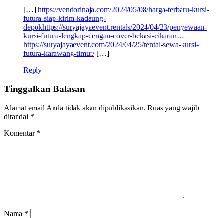
[…]
https://vendorinaja.com/2024/05/08/harga-terbaru-kursi-
futura-siap-kirim-kadaung-
depokhttps://suryajayaevent.rentals/2024/04/23/penyewaan-
kursi-futura-lengkap-dengan-cover-bekasi-cikaran…
https://suryajayaevent.com/2024/04/25/rental-sewa-kursi-
futura-karawang-timur/
[…]
Reply
Tinggalkan Balasan
Alamat email Anda tidak akan dipublikasikan.
Ruas yang wajib
ditandai
*
Komentar
*
Nama
*