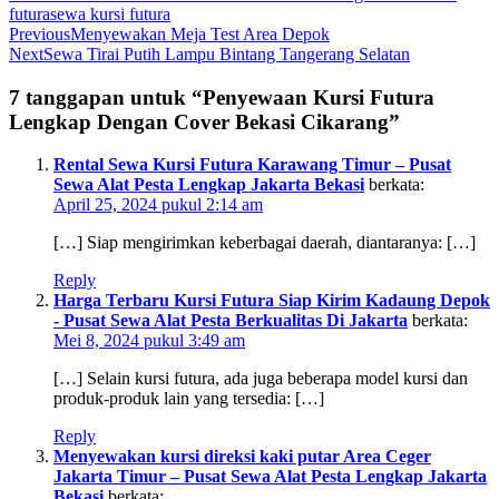
futurasewa kursi futura
Previous
Menyewakan Meja Test Area Depok
Next
Sewa Tirai Putih Lampu Bintang Tangerang Selatan
7 tanggapan untuk “Penyewaan Kursi Futura
Lengkap Dengan Cover Bekasi Cikarang”
Rental Sewa Kursi Futura Karawang Timur – Pusat
Sewa Alat Pesta Lengkap Jakarta Bekasi
berkata:
April 25, 2024 pukul 2:14 am
[…] Siap mengirimkan keberbagai daerah, diantaranya: […]
Reply
Harga Terbaru Kursi Futura Siap Kirim Kadaung Depok
- Pusat Sewa Alat Pesta Berkualitas Di Jakarta
berkata:
Mei 8, 2024 pukul 3:49 am
[…] Selain kursi futura, ada juga beberapa model kursi dan
produk-produk lain yang tersedia: […]
Reply
Menyewakan kursi direksi kaki putar Area Ceger
Jakarta Timur – Pusat Sewa Alat Pesta Lengkap Jakarta
Bekasi
berkata: