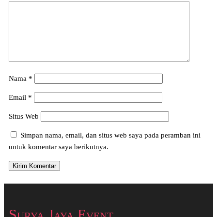
Nama
*
Email
*
Situs Web
Simpan nama, email, dan situs web saya pada peramban ini
untuk komentar saya berikutnya.
Surya Jaya Event