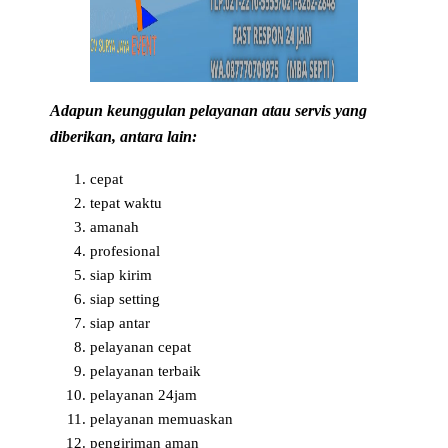
Adapun keunggulan pelayanan atau servis yang
diberikan, antara lain:
cepat
tepat waktu
amanah
profesional
siap kirim
siap setting
siap antar
pelayanan cepat
pelayanan terbaik
pelayanan 24jam
pelayanan memuaskan
pengiriman aman