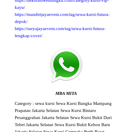
https://dekorasiweddingku.com/category/kursi-vip-
kayu/
https://mandirijayaevent.com/tag/sewa-kursi-futura-
depok/
https://suryajayaevent.com/tag/sewa-kursi-futura-
lengkap-cover/
MBA MITA
Category :
sewa kursi
Sewa Kursi Bangka Mampang
Prapatan Jakarta Selatan
Sewa Kursi Bintaro
Pesanggrahan Jakarta Selatan
Sewa Kursi Bukit Duri
Tebet Jakarta Selatan
Sewa Kursi Bukit Kebon Baru
Jakarta Selatan
Sewa Kursi Cempaka Putih Barat