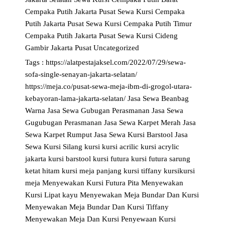
Cempaka Putih Jakarta Pusat
Sewa Kursi Cempaka
Putih Jakarta Pusat
Sewa Kursi Cempaka Putih Timur
Cempaka Putih Jakarta Pusat
Sewa Kursi Cideng
Gambir Jakarta Pusat
Uncategorized
Tags :
https://alatpestajaksel.com/2022/07/29/sewa-
sofa-single-senayan-jakarta-selatan/
https://meja.co/pusat-sewa-meja-ibm-di-grogol-utara-
kebayoran-lama-jakarta-selatan/
Jasa Sewa Beanbag
Warna
Jasa Sewa Gubugan Perasmanan
Jasa Sewa
Gugubugan Perasmanan
Jasa Sewa Karpet Merah
Jasa
Sewa Karpet Rumput
Jasa Sewa Kursi Barstool
Jasa
Sewa Kursi Silang
kursi
kursi acrilic
kursi acrylic
jakarta
kursi barstool
kursi futura
kursi futura sarung
ketat hitam
kursi meja panjang
kursi tiffany
kursikursi
meja
Menyewakan Kursi Futura Pita
Menyewakan
Kursi Lipat kayu
Menyewakan Meja Bundar Dan Kursi
Menyewakan Meja Bundar Dan Kursi Tiffany
Menyewakan Meja Dan Kursi
Penyewaan Kursi