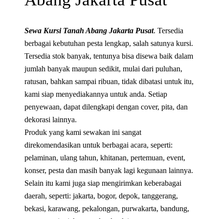
Sewa Kursi Tanah Abang Jakarta Pusat
. Tersedia
berbagai kebutuhan pesta lengkap, salah satunya kursi.
Tersedia stok banyak, tentunya bisa disewa baik dalam
jumlah banyak maupun sedikit, mulai dari puluhan,
ratusan, bahkan sampai ribuan, tidak dibatasi untuk itu,
kami siap menyediakannya untuk anda. Setiap
penyewaan, dapat dilengkapi dengan cover, pita, dan
dekorasi lainnya.
Produk yang kami sewakan ini sangat
direkomendasikan untuk berbagai acara, seperti:
pelaminan, ulang tahun, khitanan, pertemuan, event,
konser, pesta dan masih banyak lagi kegunaan lainnya.
Selain itu kami juga siap mengirimkan keberabagai
daerah, seperti: jakarta, bogor, depok, tanggerang,
bekasi, karawang, pekalongan, purwakarta, bandung,