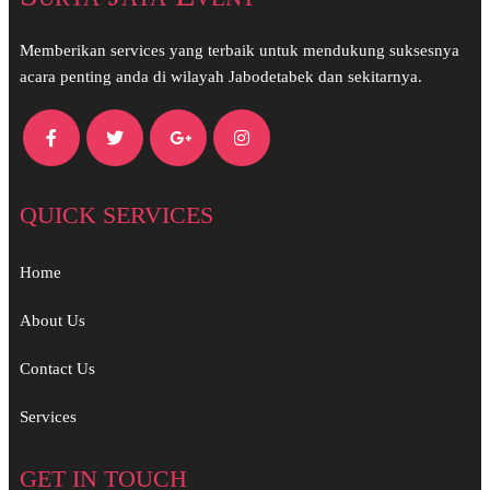
Memberikan services yang terbaik untuk mendukung suksesnya
acara penting anda di wilayah Jabodetabek dan sekitarnya.
QUICK SERVICES
Home
About Us
Contact Us
Services
GET IN TOUCH