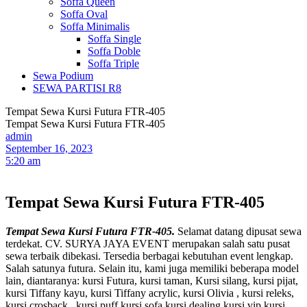
Soffa Queen
Soffa Oval
Soffa Minimalis
Soffa Single
Soffa Doble
Soffa Triple
Sewa Podium
SEWA PARTISI R8
Tempat Sewa Kursi Futura FTR-405
Tempat Sewa Kursi Futura FTR-405
admin
September 16, 2023
5:20 am
Tempat Sewa Kursi Futura FTR-405
Tempat Sewa Kursi Futura FTR-405.
Selamat datang dipusat sewa
terdekat. CV. SURYA JAYA EVENT merupakan salah satu pusat
sewa terbaik dibekasi. Tersedia berbagai kebutuhan event lengkap.
Salah satunya futura. Selain itu, kami juga memiliki beberapa model
lain, diantaranya: kursi Futura, kursi taman, Kursi silang, kursi pijat,
kursi Tiffany kayu, kursi Tiffany acrylic, kursi Olivia , kursi releks,
kursi crosback , kursi puff,kursi sofa,kursi dealing,kursi vip,kursi