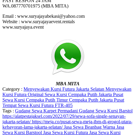
FAST RESPON 24 JAM
WA.087770701975 (MBA MITA)
Email : www.suryajayabekasi@yahoo.com
Website : www.suryajayaevent.rentals
www.suryajaya.event
MBA MITA
Category :
Menyewakan Kursi Futura Jakarta Selatan
Menyewakan
Kursi Futura Original
Sewa Kursi Cempaka Putih Jakarta Pusat
Sewa Kursi Cempaka Putih Timur Cempaka Putih Jakarta Pusat
Tempat Sewa Kursi Futura FTR-405
Tags :
Gudang Sewa Karpet Permadani
Gudang Sewa Kursi Barstol
https://alatpestajaksel.com/2022/07/29/sewa-sofa-single-senayan-
jakarta-selatan/
https://meja.co/pusat-sewa-meja-ibm-di-grogol-utara-
kebayoran-lama-jakarta-selatan/
Jasa Sewa Beanbag Warna
Jasa
Sewa Kursi Barstool
Jasa Sewa Kursi Futura
Jasa Sewa Kursi