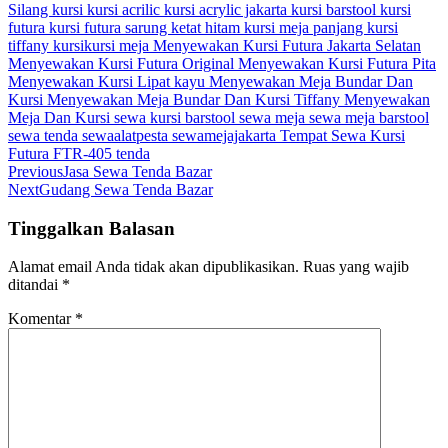
Silang
kursi
kursi acrilic
kursi acrylic jakarta
kursi barstool
kursi
futura
kursi futura sarung ketat hitam
kursi meja panjang
kursi
tiffany
kursikursi
meja
Menyewakan Kursi Futura Jakarta Selatan
Menyewakan Kursi Futura Original
Menyewakan Kursi Futura Pita
Menyewakan Kursi Lipat kayu
Menyewakan Meja Bundar Dan
Kursi
Menyewakan Meja Bundar Dan Kursi Tiffany
Menyewakan
Meja Dan Kursi
sewa kursi barstool
sewa meja
sewa meja barstool
sewa tenda
sewaalatpesta
sewamejajakarta
Tempat Sewa Kursi
Futura FTR-405
tenda
Previous
Jasa Sewa Tenda Bazar
Next
Gudang Sewa Tenda Bazar
Tinggalkan Balasan
Alamat email Anda tidak akan dipublikasikan.
Ruas yang wajib
ditandai
*
Komentar
*