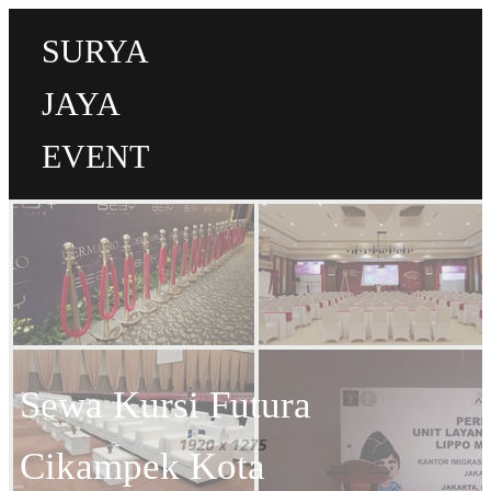
SURYA
JAYA
EVENT
Sewa Kursi Futura
Cikampek Kota