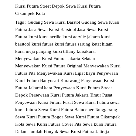
Kursi Futura Street Depok
Sewa Kursi Futura
Cikampek Kota
Tags :
Gudang Sewa Kursi Barstol
Gudang Sewa Kursi
Futura
Jasa Sewa Kursi Barstool
Jasa Sewa Kursi
Futura
kursi
kursi acrilic
kursi acrylic jakarta
kursi
barstool
kursi futura
kursi futura sarung ketat hitam
kursi meja panjang
kursi tiffany
kursikursi
Menyewakan Kursi Futura Jakarta Selatan
Menyewakan Kursi Futura Original
Menyewakan Kursi
Futura Pita
Menyewakan Kursi Lipat kayu
Penyewaan
Kursi Futura Banyusari Karawang
Penyewaan Kursi
Futura JakartaUtara
Penyewaan Kursi Futura Street
Depok
Persewaan Kursi Futura Jakarta Timur
Pusat
Penyewaan Kursi Futura
Pusat Sewa Kursi Futura
sewa
kursi futura
Sewa Kursi Futura Batuceper Tanggerang
Sewa Kursi Futura Bogor
Sewa Kursi Futura Cikampek
Kota
Sewa Kursi Futura Cover Pita
Sewa kursi Futura
Dalam Jumlah Banyak
Sewa Kursi Futura Jatireja